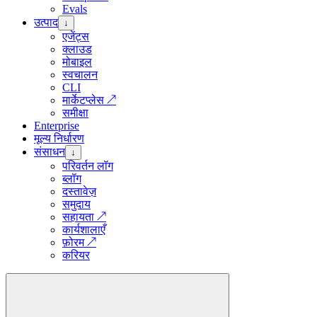
Evals
उत्पाद
↓
एजेंट्स
क्लाउड
मोबाइल
स्वचालन
CLI
मार्केटप्लेस
↗
समीक्षा
Enterprise
मूल्य निर्धारण
संसाधन
↓
परिवर्तन लॉग
ब्लॉग
दस्तावेज़
समुदाय
सहायता
↗
कार्यशालाएँ
फ़ोरम
↗
करियर