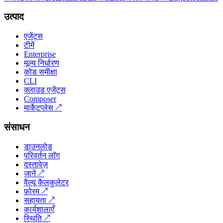
उत्पाद
एजेंट्स
टीमें
Enterprise
मूल्य निर्धारण
कोड समीक्षा
CLI
क्लाउड एजेंट्स
Composer
मार्केटप्लेस
↗
संसाधन
डाउनलोड
परिवर्तन लॉग
दस्तावेज़
जानें
↗
वैल्यू कैलकुलेटर
फ़ोरम
↗
सहायता
↗
कार्यशालाएँ
स्थिति
↗