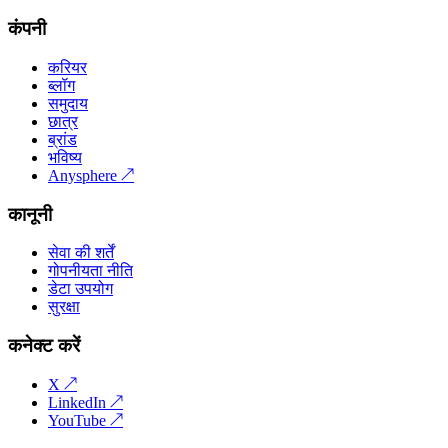
कंपनी
करियर
ब्लॉग
समुदाय
छात्र
ब्रांड
भविष्य
Anysphere
↗
कानूनी
सेवा की शर्तें
गोपनीयता नीति
डेटा उपयोग
सुरक्षा
कनेक्ट करें
X
↗
LinkedIn
↗
YouTube
↗