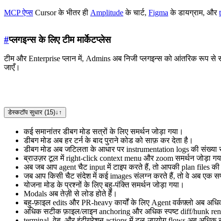
MCP ऐप्स
Cursor के भीतर ही
Amplitude
के चार्ट,
Figma
के डायग्राम, और
#
प्लगइन्स के लिए टीम मार्केटप्लेस
टीम और Enterprise प्लान में, Admins अब निजी प्लगइन्स को आंतरिक रूप से
जाएँ।
डेस्कटॉप सुधार (15)
↓
↑
कई समानांतर डीबग मोड सत्रों के लिए समर्थन जोड़ा गया।
डीबग मोड अब हर टर्न के बाद पुराने कोड को साफ़ कर देता है।
डीबग मोड अब जटिलता के आधार पर instrumentation logs की संख्या
ब्राउज़र टूल में right-click context menu और zoom समर्थन जोड़ा ग
अब जब आप agent चैट input में टाइप करते हैं, तो आपकी plan files की
जब आप किसी चैट संदेश में कई images संलग्न करते हैं, तो वे अब एक सपा
योजना मोड के प्रश्नों के लिए बहु-पंक्ति समर्थन जोड़ा गया।
Modals अब तेज़ी से लोड होते हैं।
बहु-फ़ाइल edits और PR-heavy कार्यों के लिए Agent वर्कफ़्लो अब अधिक 
अधिक सटीक फ़ाइल/लाइन anchoring और अधिक स्पष्ट diff/hunk rende
terminal, वेब, और इंटीग्रेशन actions में टूल-उपयोग flows अब अधिक स