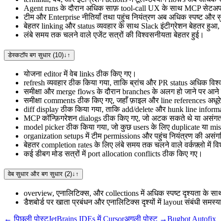
Agent runs के दौरान अधिक साफ़ tool-call UX के साथ MCP सेटअप
टीम और Enterprise नीतियाँ तथा पहुंच नियंत्रण अब अधिक स्पष्ट और सु
बेहतर linking और status व्यवहार के साथ Slack इंटीग्रेशन बेहतर हु
लंबे समय तक चलने वाले एजेंट सत्रों की विश्वसनीयता बेहतर हुई।
डेस्कटॉप बग सुधार (10)
↓
↑
योजना editor में वेब links ठीक किए गए।
refresh व्यवहार ठीक किया गया, ताकि ब्रांच और PR status अधिक विश्
समीक्षा और merge flows के दौरान branches के अलग हो जाने पर आने
समीक्षा comments ठीक किए गए, जहाँ फ़ाइल और line references अधूर
diff display ठीक किया गया, ताकि add/delete और hunk line informa
MCP कॉन्फ़िगरेशन dialogs ठीक किए गए, जो अटक सकते थे या असंगत
model picker ठीक किया गया, जो कुछ users के लिए duplicate या mi
organization setups में टीम permissions और पहुंच नियंत्रण की असंग
बेहतर completion rates के लिए लंबे समय तक चलने वाले वर्कफ़्लो में व
कई डीबग मोड सत्रों में port allocation conflicts ठीक किए गए।
वेब सुधार और बग सुधार (2)
↓
↑
overview, एनालिटिक्स, और collections में अधिक स्पष्ट दृश्यता के स
डैशबोर्ड पर खाता प्रबंधन और एनालिटिक्स दृश्यों में layout संबंधी समस्
← पिछली पोस्ट
JetBrains IDEs में Cursor
अगली पोस्ट →
Bugbot Autofix