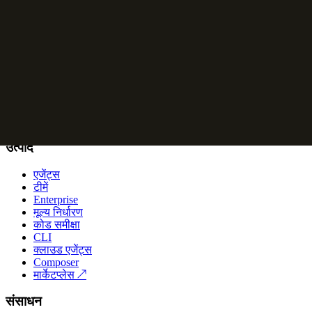
Logos
are available in 2D (default) and 2.5D (for larger applications)
App icons
are available in 2.5D (default), 2D, and 3D, light and dark
Avatars
are available in 2D (default) and 2.5D, light and dark, for cir
Cursor logos, app icons, and avatars.
Name
Refer to us as Cursor. Not Cursor AI or Cursor Code.
उत्पाद
एजेंट्स
टीमें
Enterprise
मूल्य निर्धारण
कोड समीक्षा
CLI
क्लाउड एजेंट्स
Composer
मार्केटप्लेस
↗
संसाधन