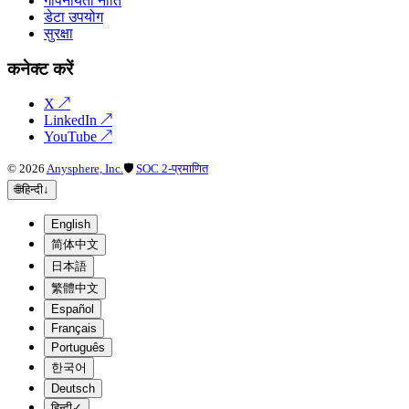
गोपनीयता नीति
डेटा उपयोग
सुरक्षा
कनेक्ट करें
X
↗
LinkedIn
↗
YouTube
↗
©
2026
Anysphere, Inc.
🛡
SOC 2-प्रमाणित
🌐
हिन्दी
↓
English
简体中文
日本語
繁體中文
Español
Français
Português
한국어
Deutsch
हिन्दी
✓