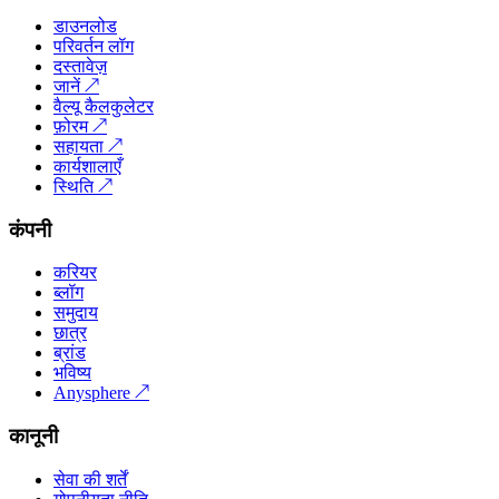
डाउनलोड
परिवर्तन लॉग
दस्तावेज़
जानें
↗
वैल्यू कैलकुलेटर
फ़ोरम
↗
सहायता
↗
कार्यशालाएँ
स्थिति
↗
कंपनी
करियर
ब्लॉग
समुदाय
छात्र
ब्रांड
भविष्य
Anysphere
↗
कानूनी
सेवा की शर्तें