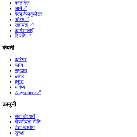
दस्तावेज़
जानें
↗
वैल्यू कैलकुलेटर
फ़ोरम
↗
सहायता
↗
कार्यशालाएँ
स्थिति
↗
कंपनी
करियर
ब्लॉग
समुदाय
छात्र
ब्रांड
भविष्य
Anysphere
↗
कानूनी
सेवा की शर्तें
गोपनीयता नीति
डेटा उपयोग
सुरक्षा