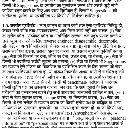
किया गया डेटा निम्न गुणवत्ता का या पक्षपाती हो सकता है। आप सहमत हैं कि
किसी भी Suggestions के उपयोग का मूल्यांकन करने और उससे जुड़े सभी
जोखिम वहन करने के लिए आप स्वयं ज़िम्मेदार हैं, जिसमें Suggestions की
सटीकता, पूर्णता, या उपयोगिता पर किसी भी निर्भरता शामिल है।
1.5. उपयोग प्रतिबंध।
लागू कानून के तहत जहाँ तक ऐसा प्रतिबंध निषिद्ध हो,
केवल उसी सीमा तक अपवादस्वरूप, आप निम्न कार्य नहीं कर सकते: (i) सेवा
के स्रोत कोड, ऑब्जेक्ट कोड या अंतर्निहित संरचना तक पहुँच प्राप्त करने या
उन्हें व्युत्पन्न करने के लिए reverse engineer, disassemble, decompile,
डीकोड, या अन्य किसी तरीके से प्रयास करना; (ii) सेवा की प्रतिलिपि बनाना,
उसमें संशोधन करना, उसका अनुवाद करना, या उसकी व्युत्पन्न कृतियाँ बनाना;
(iii) सेवा को किराये पर देना, लीज़ पर देना, उधार देना, या बेचना; (iv) सेवा से
किसी भी स्वामित्व-संबंधी सूचना को हटाना; (v) सेवा या किसी भी Suggestions
का उपयोग ऐसे मॉडल को विकसित या प्रशिक्षित करने के लिए करना जो सेवा
के साथ प्रतिस्पर्धा करता हो, या मॉडल निष्कर्षण अथवा चोरी से संबंधित हमलों
में शामिल होना; (vi) सेवा की जाँच करना, स्कैन करना, या उसमें प्रवेश करने
का प्रयास करना; (vii) सेवा के किसी भी benchmark परीक्षण के परिणाम
किसी तृतीय पक्ष को उपलब्ध कराना, जब तक कि आप दूसरों के लिए उन
परीक्षणों को पुनरुत्पन्न करने हेतु सभी आवश्यक जानकारी शामिल न करें; (viii)
सेवा से डेटा एकत्र करना, scrape करना, या निष्कर्षण करना; (ix) सेवा का
किसी भी ऐसे तरीके से उपयोग करना जो किसी तृतीय पक्ष के बौद्धिक या अन्य
अधिकारों का उल्लंघन, दुरुपयोग, या अन्यथा हनन करता हो, या जो किसी लागू
कानून या विनियम का उल्लंघन करता हो; (x) Anysphere को ऐसा डेटा या
जानकारी भेजना या अन्यथा उपलब्ध कराना जो लागू कानूनों के तहत "personal
information" या "personal data" पर सामान्य रूप से लागू आवश्यकताओं से