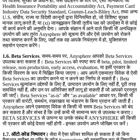
परे विशिष्ट सुरक्षा के अधीन हो, जैसे उदाहरण के तौर पर, ऐसी जानकारी जो
Health Insurance Portability and Accountability Act, Payment Card
Industry Data Security Standard, Gramm-Leach-Bliley Act, तथा अन्य
U.S. संघीय, राज्य या विदेशी कानूनों द्वारा विनियमित हो, जो विशिष्ट सुरक्षा
मानक लागू करते हैं; या (xi) जानबूझकर किसी तृतीय पक्ष को उपर्युक्त में से कोई
भी कार्य करने की अनुमति देना। आपके संज्ञान में आने वाले किसी भी अनधिकृत
उपयोग की आप तुरंत Anysphere को सूचना देंगे और ऐसे उपयोग को रोकने
तथा समाप्त करने के लिए, जहाँ तक वह आपके नियंत्रण में हो, युक्तिसंगत
सहयोग प्रदान करेंगे।
1.6. Beta Services
. समय-समय पर, Anysphere आपको Beta Services
उपलब्ध करा सकता है। Beta Services को स्पष्ट रूप से beta, pilot, limited
release, non-production, early access, evaluation, या इसी प्रकार के
किसी विवरण के रूप में चिह्नित किया जाएगा। आप अपने एकमात्र विवेक से ऐसी
Beta Services का उपयोग करने या न करने का निर्णय ले सकते हैं। Beta
Services मूल्यांकन उद्देश्यों के लिए हैं, उत्पादन उपयोग के लिए नहीं हैं, पूरी तरह
समर्थित नहीं हैं, और उन पर अतिरिक्त शर्तें लागू हो सकती हैं जो आपको प्रस्तुत
की जाएँ। Beta Services "as-is" और "as available" आधार पर, किसी भी
प्रकार की वारंटी, समर्थन, रखरखाव या भंडारण के बिना प्रदान की जाती हैं।
Anysphere अपने एकमात्र विवेक से किसी भी समय Beta Services को बंद
कर सकता है और संभव है कि उन्हें कभी भी सामान्य रूप से उपलब्ध न कराए।
BETA SERVICES से उत्पन्न या उनके संबंध में ANYSPHERE की किसी
भी प्रकार की कोई देयता नहीं होगी - इनका उपयोग अपने जोखिम पर करें।
1.7. ऑटो-कोड निष्पादन।
सेवा में ऐसा फ़ीचर शामिल हो सकता है जो बिना
मैन्युअल समीक्षा या पुष्टि के कोड Suggestions को स्वचालित रूप से निष्पादित