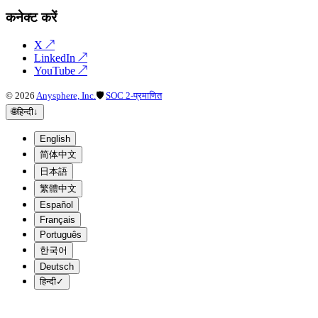
कनेक्ट करें
X
↗
LinkedIn
↗
YouTube
↗
©
2026
Anysphere, Inc.
🛡
SOC 2-प्रमाणित
🌐
हिन्दी
↓
English
简体中文
日本語
繁體中文
Español
Français
Português
한국어
Deutsch
हिन्दी
✓