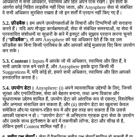
अधिकारों में सभी अधिकार, स्वामित्व और हित अपने पास रखेंगे। इन शर्तों के
अंतर्गत कोई निहित लाइसेंस नहीं दिया जाता, और Anysphere सेवा से संबंधित
वे सभी अधिकार सुरक्षित रखता है जो इन शर्तों में प्रदान नहीं किए गए हैं।
5.2. फ़ीडबैक।
हम अपने उपयोगकर्ताओं के विचारों और टिप्पणियों की सराहना
करते हैं। यदि आप मौजूदा कार्यक्षमताओं, सेवा से संबंधित समस्याओं, या सेवा में
प्रस्तावित संशोधनों या सुधारों के बारे में इनपुट और सुझाव प्रदान करना चुनते
हैं (“
फ़ीडबैक
”), तो आप Anysphere को यह अधिकार देते हैं कि वह उस
फ़ीडबैक का बिना किसी प्रतिबंध के और आपको कोई मुआवज़ा दिए बिना उपयोग
कर सके।
5.3. Content।
Inputs में आपके जो भी अधिकार, स्वामित्व और हित हैं, वे
सभी आपके पास बने रहते हैं, और Anysphere इसके द्वारा किसी भी
Suggestions में, यदि कोई हो, हमारे सभी अधिकार, स्वामित्व और हित आपको
हस्तांतरित करता है।
5.4. उपयोग डेटा।
Anysphere: (i) अपने व्यावसायिक उद्देश्यों के लिए, जिनमें
सुरक्षा और एनालिटिक्स, सेवा को बेहतर बनाना, तथा अन्य विकास और
सुधारात्मक उद्देश्य शामिल हैं, उपयोग डेटा को आंतरिक रूप से एकत्र, विश्लेषित
और अन्यथा संसाधित कर सकता है; और (ii) उपयोग डेटा का खुलासा केवल
समेकित और/या पहचान-रहित रूप में और इस तरह कर सकता है कि उससे
आपकी पहचान न हो। “उपयोग डेटा” से अभिप्राय ग्राहक द्वारा सेवा के उपयोग
और उसके साथ इंटरैक्शन के बारे में तकनीकी लॉग्स, डेटा और सीख से है,
लेकिन इसमें Content शामिल नहीं है।
6. तृतीय-पक्ष सेवाएँ।
सेवा में वैकल्पिक तृतीय-पक्ष सेवाएँ शामिल हो सकती हैं या