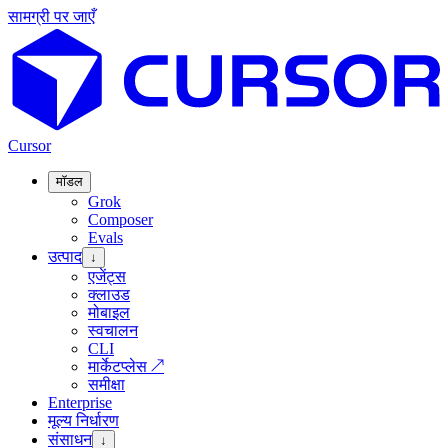
सामग्री पर जाएँ
Cursor
मॉडल
Grok
Composer
Evals
उत्पाद
↓
एजेंट्स
क्लाउड
मोबाइल
स्वचालन
CLI
मार्केटप्लेस
↗
समीक्षा
Enterprise
मूल्य निर्धारण
संसाधन
↓