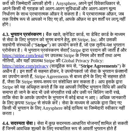
करों की जिम्मेदारी आपकी होगी। Anysphere, अपने पूर्ण विवेकाधिकार से,
अपने किसी भी ग्राहक को अलग-अलग सुविधाओं और अलग-अलग मूल्य
निर्धारण के साथ प्रचारात्मक ऑफ़र दे सकता है। ये प्रचारात्मक ऑफ़र, जब
तक विशेष रूप से आपको न दिए गए हों, आपके ऑफ़र या इन शर्तों पर लागू नहीं
होंगे।
4.3. भुगतान प्रसंस्करण।
बैंक खाते, क्रेडिट कार्ड, या डेबिट कार्ड के माध्यम
से सेवा के लिए भुगतान को सुगम बनाने हेतु, हम Stripe, Inc. और उसकी
सहयोगी संस्थाओं (“
Stripe
”) का उपयोग करते हैं, जो एक तृतीय-पक्ष भुगतान
प्रोसेसर है। ये भुगतान प्रसंस्करण सेवाएँ Stripe द्वारा प्रदान की जाती हैं और
https://stripe.com/legal
पर उपलब्ध Stripe के नियम और शर्तों तथा अन्य
नीतियों, और यहाँ उपलब्ध Stripe की Global Privacy Policy:
https://stripe.com/privacy
(सामूहिक रूप से, “
Stripe Agreements
”) के
अधीन हैं। इन शर्तों से सहमत होकर, वे उपयोगकर्ता जो सेवा के भुगतान फ़ंक्शनों
का उपयोग करते हैं, Stripe Agreements से बाध्य होने के लिए भी सहमत होते
हैं, जैसा कि Stripe समय-समय पर संशोधित कर सकता है। आप इसके द्वारा
Stripe को यह अधिकृत करते हैं कि वह आपकी निर्दिष्ट भुगतान विधि की अवधि
समाप्त हो जाने के बाद भी उसे संग्रहीत रखे और उसी पर बिलिंग जारी रखे,
ताकि सेवा के आपके उपयोग के भुगतान में कोई बाधा न आए। अधिक जानकारी
के लिए कृपया Stripe से संपर्क करें। सेवा के माध्यम से आपके द्वारा किए गए
किसी भी भुगतान के लिए Anysphere कोई दायित्व या जिम्मेदारी स्वीकार नहीं
करता।
4.4. सदस्यता सेवा।
सेवा में कुछ सदस्यता-आधारित योजनाएँ शामिल हो सकती
हैं जिनमें आवधिक शुल्कों के लिए स्वचालित रूप से आवर्ती भुगतान होते हैं