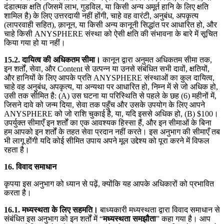
दंडात्मक क्षति (जिसमें लाभ, गुडविल, या किसी अन्य अमूर्त हानि के लिए क्षति
शामिल है) के लिए उत्तरदायी नहीं होंगी, चाहे वह वारंटी, अनुबंध, अपकृत्य
(लापरवाही सहित), क़ानून, या किसी अन्य कानूनी सिद्धांत पर आधारित हो, और
चाहे किसी ANYSPHERE संस्था को ऐसी क्षति की संभावना के बारे में सूचित
किया गया हो या नहीं।
15.2. दायित्व की अधिकतम सीमा।
कानून द्वारा अनुमत अधिकतम सीमा तक,
इन शर्तों, सेवा, और Content से उत्पन्न या उनसे संबंधित सभी दावों, क्षतियों,
और हानियों के लिए आपके प्रति ANYSPHERE संस्थाओं का कुल दायित्व,
चाहे वह अनुबंध, अपकृत्य, या अन्यथा पर आधारित हो, निम्न में से जो अधिक हो,
उसी तक सीमित है: (A) उस घटना या परिस्थिति से पहले के छह (6) महीनों में,
जिसने दावे को जन्म दिया, सेवा तक पहुँच और उसके उपयोग के लिए आपने
ANYSPHERE को जो राशि चुकाई है, या, यदि इससे अधिक हो, (B) $100।
उपर्युक्त सीमाएँ इन शर्तों का एक आवश्यक हिस्सा हैं, और इन सीमाओं के बिना
हम आपको इन शर्तों के तहत सेवा प्रदान नहीं करते। इस अनुभाग की सीमाएँ तब
भी लागू होंगी यदि कोई सीमित उपाय अपने मूल उद्देश्य को पूरा करने में विफल
रहता है।
16. विवाद समाधान
कृपया इस अनुभाग को ध्यान से पढ़ें, क्योंकि यह आपके अधिकारों को प्रभावित
करता है।
16.1. मध्यस्थता के लिए सहमति।
बाध्यकारी मध्यस्थता द्वारा विवाद समाधान से
संबंधित इस अनुभाग को इन शर्तों में “
मध्यस्थता समझौता
” कहा गया है। आप