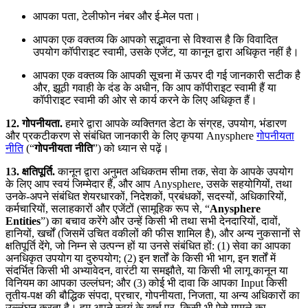
आपका पता, टेलीफोन नंबर और ई-मेल पता।
आपका एक वक्तव्य कि आपको सद्भावना से विश्वास है कि विवादित
उपयोग कॉपीराइट स्वामी, उसके एजेंट, या कानून द्वारा अधिकृत नहीं है।
आपका एक वक्तव्य कि आपकी सूचना में ऊपर दी गई जानकारी सटीक है
और, झूठी गवाही के दंड के अधीन, कि आप कॉपीराइट स्वामी हैं या
कॉपीराइट स्वामी की ओर से कार्य करने के लिए अधिकृत हैं।
12. गोपनीयता.
हमारे द्वारा आपके व्यक्तिगत डेटा के संग्रह, उपयोग, भंडारण
और प्रकटीकरण से संबंधित जानकारी के लिए कृपया Anysphere
गोपनीयता
नीति
(“
गोपनीयता नीति
”) को ध्यान से पढ़ें।
13. क्षतिपूर्ति.
कानून द्वारा अनुमत अधिकतम सीमा तक, सेवा के आपके उपयोग
के लिए आप स्वयं जिम्मेदार हैं, और आप Anysphere, उसके सहयोगियों, तथा
उनके-अपने संबंधित शेयरधारकों, निदेशकों, प्रबंधकों, सदस्यों, अधिकारियों,
कर्मचारियों, सलाहकारों और एजेंटों (सामूहिक रूप से, “
Anysphere
Entities
”) का बचाव करेंगे और उन्हें किसी भी तथा सभी देनदारियों, दावों,
हानियों, खर्चों (जिसमें उचित वकीलों की फीस शामिल है), और अन्य नुकसानों से
क्षतिपूर्ति देंगे, जो निम्न से उत्पन्न हों या उनसे संबंधित हों: (1) सेवा का आपका
अनधिकृत उपयोग या दुरुपयोग; (2) इन शर्तों के किसी भी भाग, इन शर्तों में
संदर्भित किसी भी अभ्यावेदन, वारंटी या समझौते, या किसी भी लागू कानून या
विनियम का आपका उल्लंघन; और (3) कोई भी दावा कि आपका Input किसी
तृतीय-पक्ष की बौद्धिक संपदा, प्रचार, गोपनीयता, निजता, या अन्य अधिकारों का
उल्लंघन करता है। हम अपने स्वयं के खर्च पर, किसी भी ऐसे मामले का