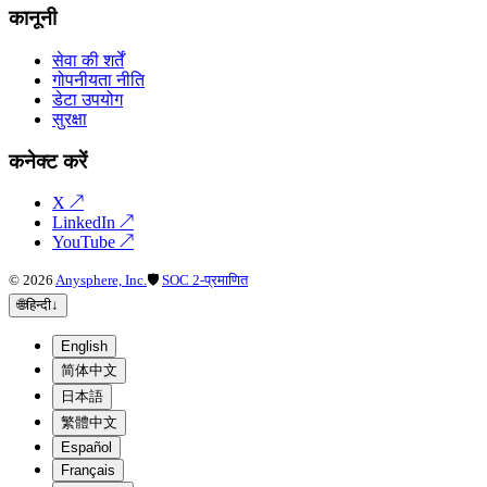
कानूनी
सेवा की शर्तें
गोपनीयता नीति
डेटा उपयोग
सुरक्षा
कनेक्ट करें
X
↗
LinkedIn
↗
YouTube
↗
©
2026
Anysphere, Inc.
🛡
SOC 2-प्रमाणित
🌐
हिन्दी
↓
English
简体中文
日本語
繁體中文
Español
Français