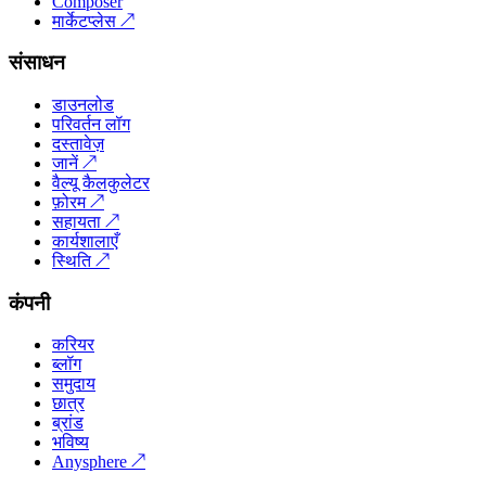
Composer
मार्केटप्लेस
↗
संसाधन
डाउनलोड
परिवर्तन लॉग
दस्तावेज़
जानें
↗
वैल्यू कैलकुलेटर
फ़ोरम
↗
सहायता
↗
कार्यशालाएँ
स्थिति
↗
कंपनी
करियर
ब्लॉग
समुदाय
छात्र
ब्रांड
भविष्य
Anysphere
↗