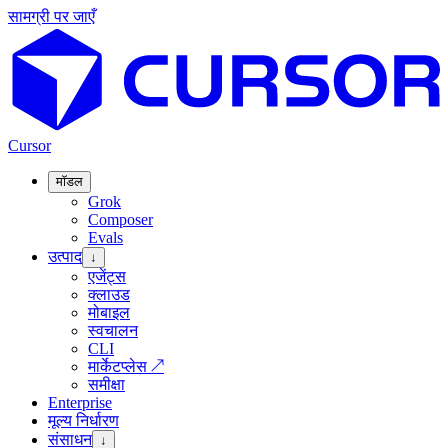
सामग्री पर जाएँ
Cursor
मॉडल
Grok
Composer
Evals
उत्पाद
↓
एजेंट्स
क्लाउड
मोबाइल
स्वचालन
CLI
मार्केटप्लेस
↗
समीक्षा
Enterprise
मूल्य निर्धारण
संसाधन
↓