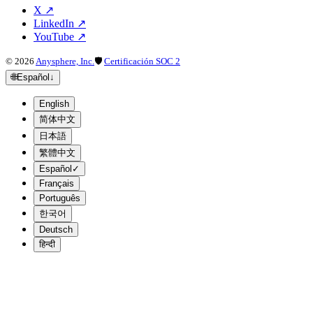
X
↗
LinkedIn
↗
YouTube
↗
©
2026
Anysphere, Inc.
🛡
Certificación SOC 2
🌐
Español
↓
English
简体中文
日本語
繁體中文
Español
✓
Français
Português
한국어
Deutsch
हिन्दी