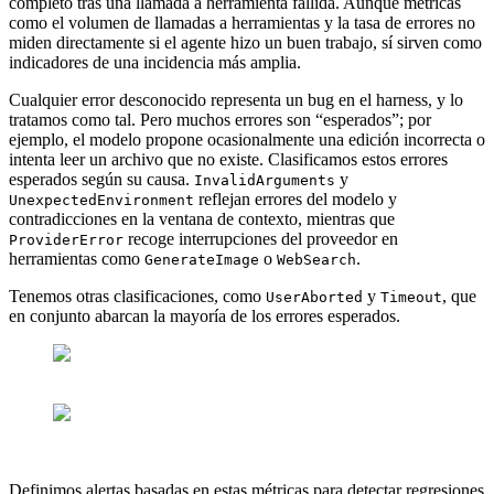
completo tras una llamada a herramienta fallida. Aunque métricas
como el volumen de llamadas a herramientas y la tasa de errores no
miden directamente si el agente hizo un buen trabajo, sí sirven como
indicadores de una incidencia más amplia.
Cualquier error desconocido representa un bug en el harness, y lo
tratamos como tal. Pero muchos errores son “esperados”; por
ejemplo, el modelo propone ocasionalmente una edición incorrecta o
intenta leer un archivo que no existe. Clasificamos estos errores
esperados según su causa.
y
InvalidArguments
reflejan errores del modelo y
UnexpectedEnvironment
contradicciones en la ventana de contexto, mientras que
recoge interrupciones del proveedor en
ProviderError
herramientas como
o
.
GenerateImage
WebSearch
Tenemos otras clasificaciones, como
y
, que
UserAborted
Timeout
en conjunto abarcan la mayoría de los errores esperados.
Definimos alertas basadas en estas métricas para detectar regresiones