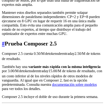
cómputo de Muon, por lo que usan una malla de fragmentación de
expertos más amplia.
Mantener estos diseños separados también permite solapar
dimensiones de paralelismo independientes: CP=2 y EP=8 pueden
ejecutarse en 8 GPU en lugar de requerir 16 en una única malla
compartida. Esto evita una comunicación amplia para el pequeño
estado de no expertos, al tiempo que distribuye el trabajo del
optimizador de expertos entre muchas GPU.
#
Prueba Composer 2.5
Composer 2.5 cuesta
0.50/
M
d
e
t
o
k
e
n
s
d
ee
n
t
r
a
d
a
y
2.50/M de tokens
de resultado.
También hay una
variante más rápida con la misma inteligencia
por
3.00/
M
d
e
t
o
k
e
n
s
d
ee
n
t
r
a
d
a
y
15.00/M de tokens de resultado, con
un costo inferior al de los niveles rápidos de otros modelos de
vanguardia. Al igual que en Composer 2, fast es la opción
predeterminada. Consulta nuestra
documentación sobre modelos
para ver todos los detalles.
Composer 2.5 incluye el doble de uso durante la primera semana.