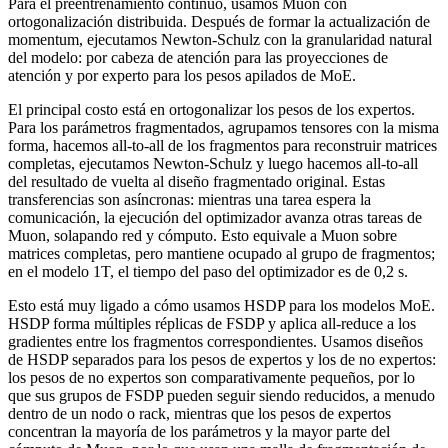
Para el preentrenamiento continuo, usamos Muon con
ortogonalización distribuida. Después de formar la actualización de
momentum, ejecutamos Newton-Schulz con la granularidad natural
del modelo: por cabeza de atención para las proyecciones de
atención y por experto para los pesos apilados de MoE.
El principal costo está en ortogonalizar los pesos de los expertos.
Para los parámetros fragmentados, agrupamos tensores con la misma
forma, hacemos all-to-all de los fragmentos para reconstruir matrices
completas, ejecutamos Newton-Schulz y luego hacemos all-to-all
del resultado de vuelta al diseño fragmentado original. Estas
transferencias son asíncronas: mientras una tarea espera la
comunicación, la ejecución del optimizador avanza otras tareas de
Muon, solapando red y cómputo. Esto equivale a Muon sobre
matrices completas, pero mantiene ocupado al grupo de fragmentos;
en el modelo 1T, el tiempo del paso del optimizador es de 0,2 s.
Esto está muy ligado a cómo usamos HSDP para los modelos MoE.
HSDP forma múltiples réplicas de FSDP y aplica all-reduce a los
gradientes entre los fragmentos correspondientes. Usamos diseños
de HSDP separados para los pesos de expertos y los de no expertos:
los pesos de no expertos son comparativamente pequeños, por lo
que sus grupos de FSDP pueden seguir siendo reducidos, a menudo
dentro de un nodo o rack, mientras que los pesos de expertos
concentran la mayoría de los parámetros y la mayor parte del