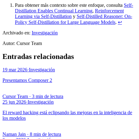
Para obtener más contexto sobre este enfoque, consulta
Self-
Distillation Enables Continual Learning
,
Reinforcement
Learning via Self-Distillation
y
Self-Distilled Reasoner: On-
Policy Self-Distillation for Large Language Models
.
↩
Archivado en:
Investigación
Autor
:
Cursor Team
Entradas relacionadas
19 mar 2026
·
Investigación
Presentamos Composer 2
Cursor Team
·
3 min de lectura
25 jun 2026
·
Investigación
El reward hacking está eclipsando las mejoras en la inteligencia de
los modelos
Naman Jain
·
8 min de lectura