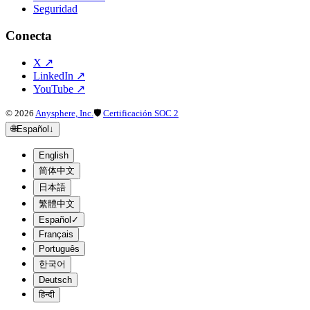
Seguridad
Conecta
X
↗
LinkedIn
↗
YouTube
↗
©
2026
Anysphere, Inc.
🛡
Certificación SOC 2
🌐
Español
↓
English
简体中文
日本語
繁體中文
Español
✓
Français
Português
한국어
Deutsch
हिन्दी