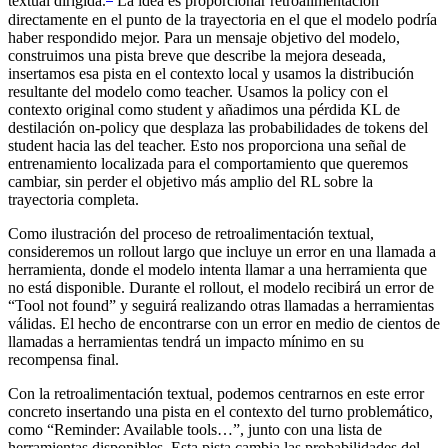
textual dirigida.
La idea es proporcionar retroalimentación
directamente en el punto de la trayectoria en el que el modelo podría
haber respondido mejor. Para un mensaje objetivo del modelo,
construimos una pista breve que describe la mejora deseada,
insertamos esa pista en el contexto local y usamos la distribución
resultante del modelo como teacher. Usamos la policy con el
contexto original como student y añadimos una pérdida KL de
destilación on-policy que desplaza las probabilidades de tokens del
student hacia las del teacher. Esto nos proporciona una señal de
entrenamiento localizada para el comportamiento que queremos
cambiar, sin perder el objetivo más amplio del RL sobre la
trayectoria completa.
Como ilustración del proceso de retroalimentación textual,
consideremos un rollout largo que incluye un error en una llamada a
herramienta, donde el modelo intenta llamar a una herramienta que
no está disponible. Durante el rollout, el modelo recibirá un error de
“Tool not found” y seguirá realizando otras llamadas a herramientas
válidas. El hecho de encontrarse con un error en medio de cientos de
llamadas a herramientas tendrá un impacto mínimo en su
recompensa final.
Con la retroalimentación textual, podemos centrarnos en este error
concreto insertando una pista en el contexto del turno problemático,
como “Reminder: Available tools…”, junto con una lista de
herramientas disponibles. Esta pista cambia las probabilidades del