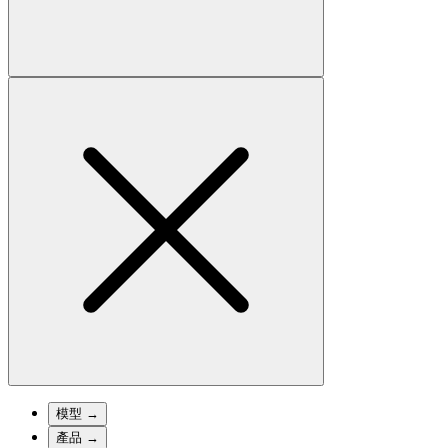
模型
→
產品
→