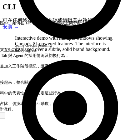
CLI
可在任何終端機、指令碼或編輯器中執行 Agent。
，如何在 Tab 檢視和 Agent 面板之間分配注
安裝
→
Interactive demo with multiple windows showing
Cursor's AI-powered features.
The interface is
Some checks pending
displayed over a subtle, solid brand background.
來
互
動
註
記
3 in progress
b 與 Agent 的採用情況及切換行為：
並加入工作階段標記，讓產品團隊能篩選特定族
接起來，整合關鍵指標：
料中的代表性樣本來固定這些行為：
占比、切換率和滾動互動度，讓 PM 能在幾秒內
t 的工作流程。