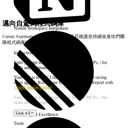
3h ago
邁向自駕式程式碼庫
Notion Workspace Integration
Cursor Automations 和 SDK 讓你打造可維護並持續改進你們團
隊程式碼庫的代理。
Instructions
Enter prompt text... (type @ for tools & MCPs, / for
skills and commands)
Your task is to fix CI failures on main. Avoid racing
other agents. Root cause by checking logs. Report with
/
apply-report-format
Enter prompt text... (type @ for tools & MCPs, / for
skills and commands)
Grok 4.5
Linear Agent Excellence
Tools