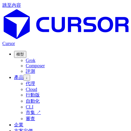
跳至內容
Cursor
模型
Grok
Composer
評測
產品
↓
代理
Cloud
行動版
自動化
CLI
市集
↗
審查
企業
方案定價