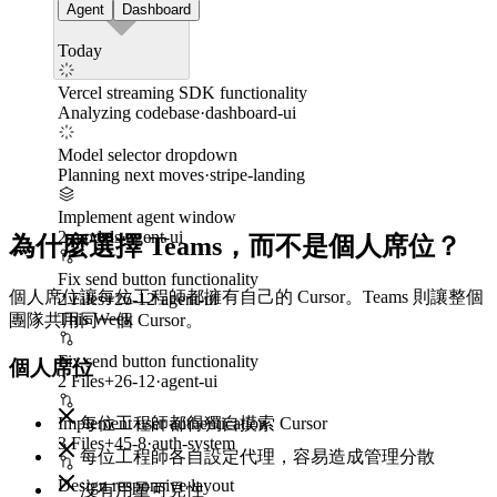
Agent
Dashboard
Today
Vercel streaming SDK functionality
Analyzing codebase
·
dashboard-ui
Model selector dropdown
Planning next moves
·
stripe-landing
Implement agent window
2 models
·
agent-ui
為什麼選擇 Teams，而不是個人席位？
Fix send button functionality
個人席位讓每位工程師都擁有自己的 Cursor。Teams 則讓整個
2 Files
+
26
-
12
·
agent-ui
This Week
團隊共用同一個 Cursor。
Fix send button functionality
個人席位
2 Files
+
26
-
12
·
agent-ui
Implement user authentication
每位工程師都得獨自摸索 Cursor
3 Files
+
45
-
8
·
auth-system
每位工程師各自設定代理，容易造成管理分散
Design responsive layout
沒有用量可見性