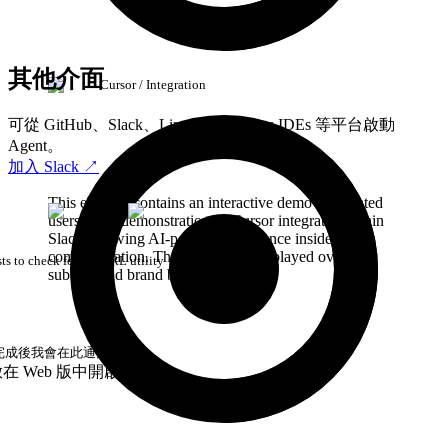
其他介面
Cursor / Integration
可從 GitHub、Slack、Linear、JetBrains IDEs 等平台啟動
Agent。
加入 Slack
↗
This element contains an interactive demo for sighted
users. It's a demonstration of Cursor integrated within
Slack, showing AI-powered assistance inside team
communication. The interface is displayed over a
ts to check for Git URL utility
subtle, solid brand background.
完成後我會在此通知。
啟
在 Web 版中開啟