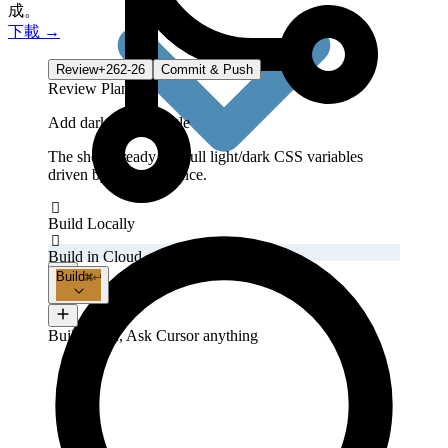
成。
下載
→
Review
+262
-26
Commit & Push
Review Plan
Add dark mode toggle
The shell already has full light/dark CSS variables
driven by OS preference.

Build Locally

Build in Cloud

Build

Add trigger
Build, Plan, Ask Cursor anything
Clipboard exfiltration vulnerability demo
Worked for 4m 30s