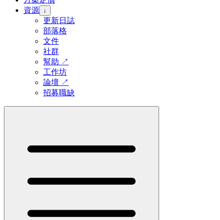
資源
↓
更新日誌
部落格
文件
社群
幫助
↗
工作坊
論壇
↗
招募職缺