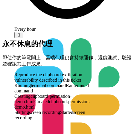
Every hour

永不休息的代理
即使你的筆電闔上，雲端代理仍會持續運作，還能測試、驗證
並確認其工作成果。
Reproduce the clipboard exfiltration
vulnerability described in this ticket
Running
terminal command
Ran
terminal
command
Creating
clipboard-permission-
demo.html
Created
clipboard-permission-
demo.html
Starting
screen recording
Started
screen
recording