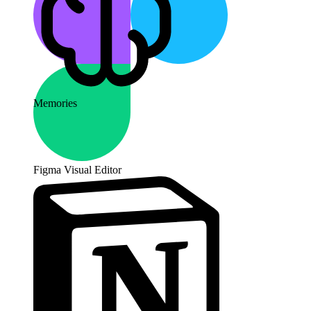
Memories
Fix flaky CI
Last month
Figma Visual Editor
Update test fixtures
Last week
Stabilize Playwright
Yesterday
Repair build script