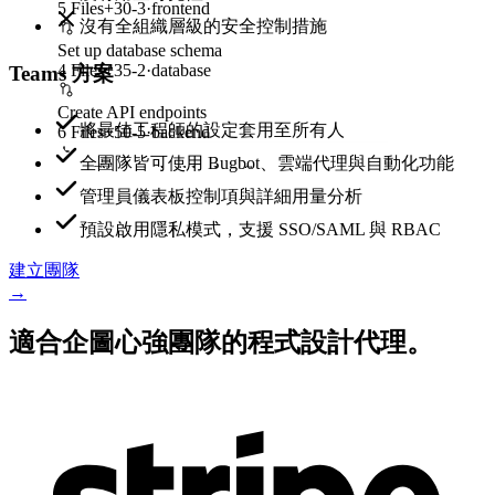
5 Files
+
30
-
3
·
frontend
沒有全組織層級的安全控制措施
Set up database schema
4 Files
+
35
-
2
·
database
Teams 方案
Create API endpoints
將最佳工程師的設定套用至所有人
6 Files
+
50
-
5
·
backend
全團隊皆可使用 Bugbot、雲端代理與自動化功能
Ask Cursor to build, plan, fix...
管理員儀表板控制項與詳細用量分析
預設啟用隱私模式，支援 SSO/SAML 與 RBAC
建立團隊
→
適合企圖心強團隊的程式設計代理。