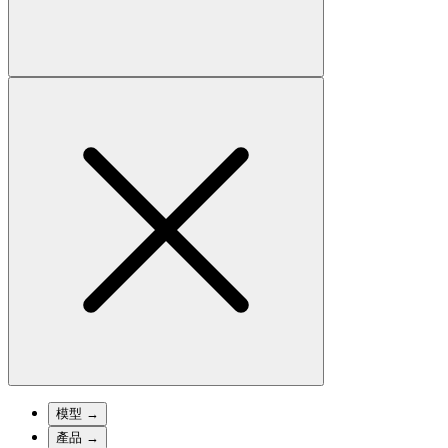
模型
→
產品
→