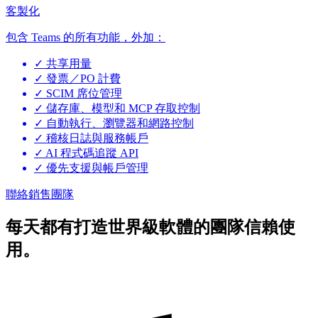
客製化
包含 Teams 的所有功能，外加：
✓
共享用量
✓
發票／PO 計費
✓
SCIM 席位管理
✓
儲存庫、模型和 MCP 存取控制
✓
自動執行、瀏覽器和網路控制
✓
稽核日誌與服務帳戶
✓
AI 程式碼追蹤 API
✓
優先支援與帳戶管理
聯絡銷售團隊
每天都有打造世界級軟體的團隊信賴使
用。