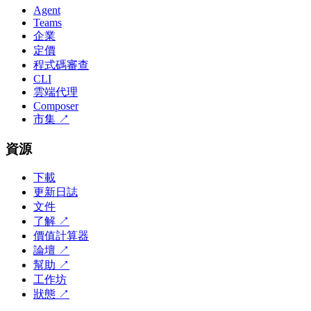
Agent
Teams
企業
定價
程式碼審查
CLI
雲端代理
Composer
市集
↗
資源
下載
更新日誌
文件
了解
↗
價值計算器
論壇
↗
幫助
↗
工作坊
狀態
↗