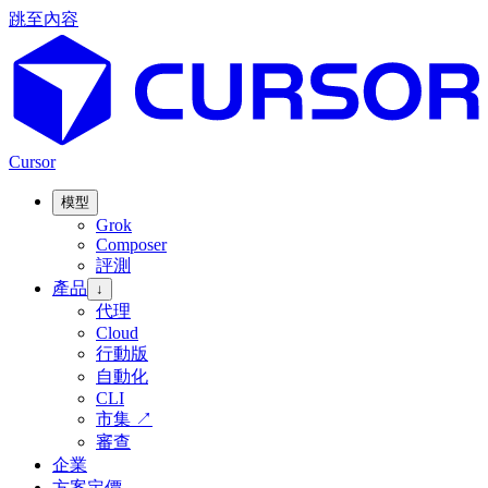
跳至內容
Cursor
模型
Grok
Composer
評測
產品
↓
代理
Cloud
行動版
自動化
CLI
市集
↗
審查
企業
方案定價