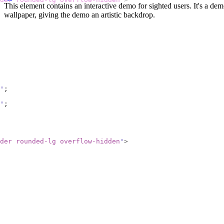
This element contains an interactive demo for sighted users. It's a d
wallpaper, giving the demo an artistic backdrop.
"
;
"
;
der rounded-lg overflow-hidden
"
>