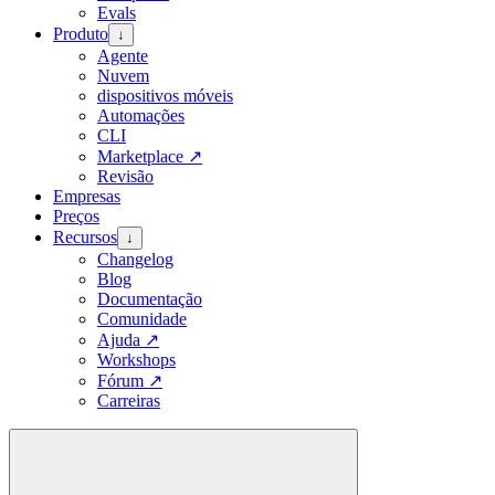
Evals
Produto
↓
Agente
Nuvem
dispositivos móveis
Automações
CLI
Marketplace
↗
Revisão
Empresas
Preços
Recursos
↓
Changelog
Blog
Documentação
Comunidade
Ajuda
↗
Workshops
Fórum
↗
Carreiras