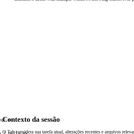
Contexto da sessão
ng) =>
O Tab considera sua tarefa atual, alterações recentes e arquivos relev
e | null> =>