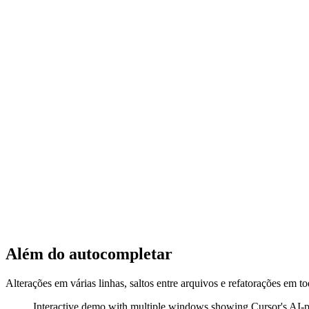
Além do autocompletar
Alterações em várias linhas, saltos entre arquivos e refatorações em t
Interactive demo with multiple windows showing Cursor's AI-