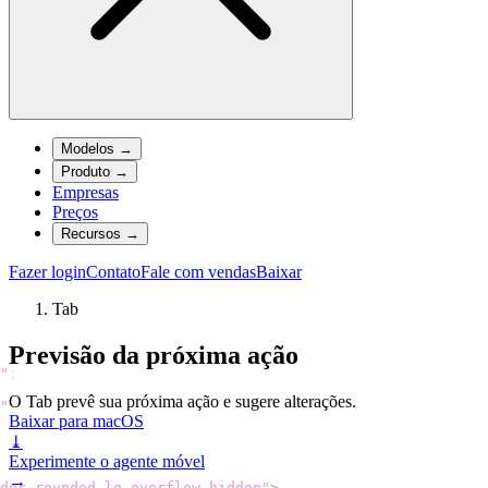
Modelos
→
Produto
→
Empresas
Preços
Recursos
→
Fazer login
Contato
Fale com vendas
Baixar
Tab
Previsão da próxima ação
"
;
O Tab prevê sua próxima ação e sugere alterações.
"
;
Baixar para macOS
⤓
Experimente o agente móvel
→
der rounded-lg overflow-hidden"
>