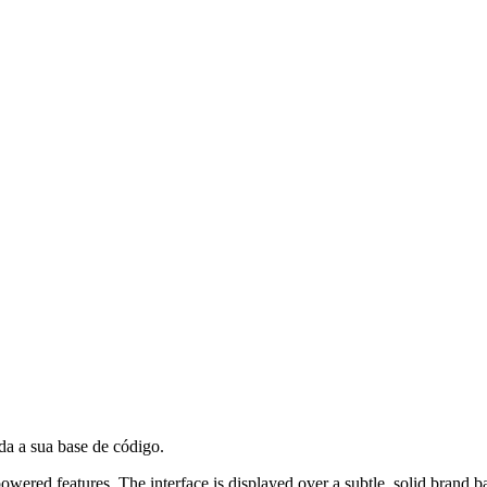
oda a sua base de código.
powered features.
The interface is displayed over a subtle, solid brand 