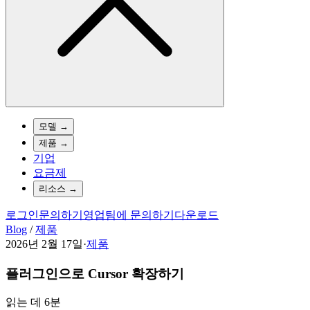
모델
→
제품
→
기업
요금제
리소스
→
로그인
문의하기
영업팀에 문의하기
다운로드
Blog
/
제품
2026년 2월 17일
·
제품
플러그인으로 Cursor 확장하기
읽는 데 6분