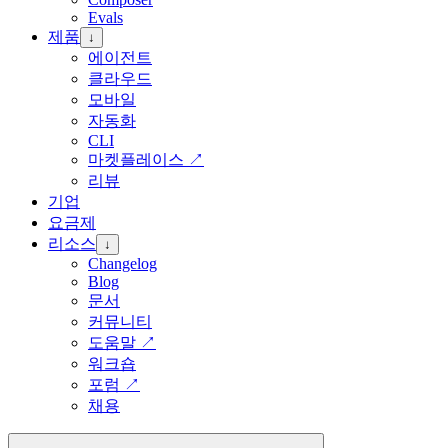
Evals
제품
↓
에이전트
클라우드
모바일
자동화
CLI
마켓플레이스
↗
리뷰
기업
요금제
리소스
↓
Changelog
Blog
문서
커뮤니티
도움말
↗
워크숍
포럼
↗
채용