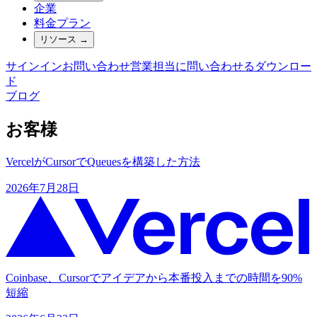
企業
料金プラン
リソース
→
サインイン
お問い合わせ
営業担当に問い合わせる
ダウンロー
ド
ブログ
お客様
VercelがCursorでQueuesを構築した方法
2026年7月28日
Coinbase、Cursorでアイデアから本番投入までの時間を90%
短縮