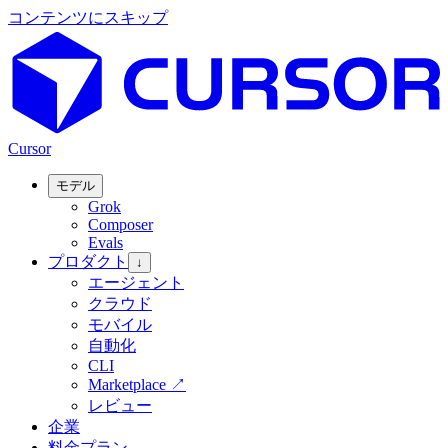
コンテンツにスキップ
Cursor
モデル
Grok
Composer
Evals
プロダクト
↓
エージェント
クラウド
モバイル
自動化
CLI
Marketplace
↗
レビュー
企業
料金プラン