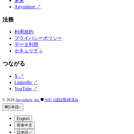
未来
Anysphere
↗
法務
利用規約
プライバシーポリシー
データ利用
セキュリティ
つながる
X
↗
LinkedIn
↗
YouTube
↗
©
2026
Anysphere, Inc.
🛡
SOC 2認証取得済み
🌐
日本語
↓
English
简体中文
日本語
✓