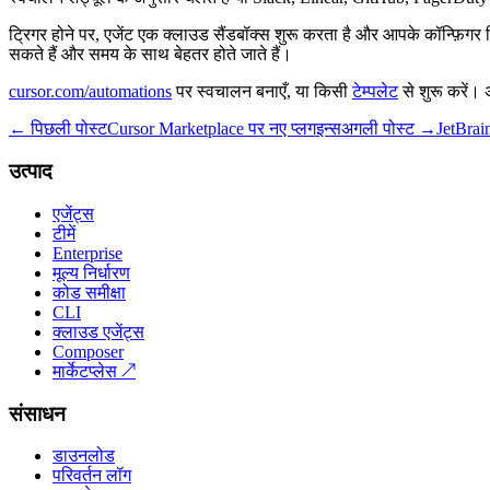
ट्रिगर होने पर, एजेंट एक क्लाउड सैंडबॉक्स शुरू करता है और आपके कॉन्फ़िग
सकते हैं और समय के साथ बेहतर होते जाते हैं।
cursor.com/automations
पर स्वचालन बनाएँ, या किसी
टेम्पलेट
से शुरू करें।
← पिछली पोस्ट
Cursor Marketplace पर नए प्लगइन्स
अगली पोस्ट →
JetBrai
उत्पाद
एजेंट्स
टीमें
Enterprise
मूल्य निर्धारण
कोड समीक्षा
CLI
क्लाउड एजेंट्स
Composer
मार्केटप्लेस
↗
संसाधन
डाउनलोड
परिवर्तन लॉग