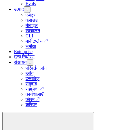
Evals
उत्पाद
↓
एजेंट्स
क्लाउड
मोबाइल
स्वचालन
CLI
मार्केटप्लेस
↗
समीक्षा
Enterprise
मूल्य निर्धारण
संसाधन
↓
परिवर्तन लॉग
ब्लॉग
दस्तावेज़
समुदाय
सहायता
↗
कार्यशालाएँ
फ़ोरम
↗
करियर