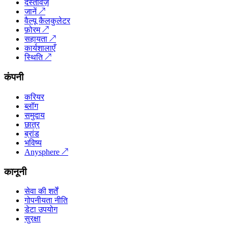
दस्तावेज़
जानें
↗
वैल्यू कैलकुलेटर
फ़ोरम
↗
सहायता
↗
कार्यशालाएँ
स्थिति
↗
कंपनी
करियर
ब्लॉग
समुदाय
छात्र
ब्रांड
भविष्य
Anysphere
↗
कानूनी
सेवा की शर्तें
गोपनीयता नीति
डेटा उपयोग
सुरक्षा