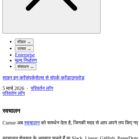
मॉडल
→
उत्पाद
→
Enterprise
मूल्य निर्धारण
संसाधन
→
साइन इन करें
संपर्क
सेल्स से संपर्क करें
डाउनलोड
5 मार्च 2026
·
परिवर्तन लॉग
परिवर्तन लॉग
स्वचालन
Cursor अब
स्वचालन
को समर्थन देता है, जिनकी मदद से आप अपने तय किए गए ट्
स्वचालन शेड्यूल के अनुसार चलते हैं या Slack, Linear, GitHub, PagerDuty और 