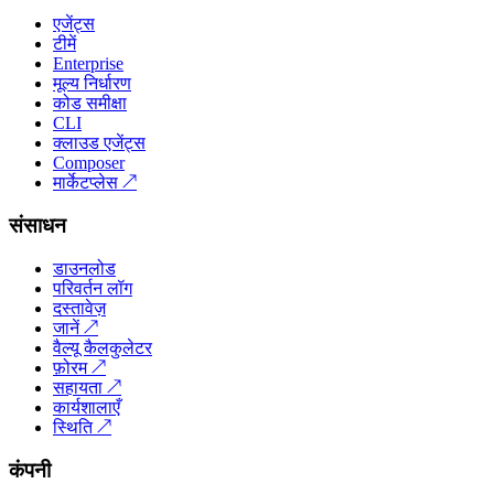
एजेंट्स
टीमें
Enterprise
मूल्य निर्धारण
कोड समीक्षा
CLI
क्लाउड एजेंट्स
Composer
मार्केटप्लेस
↗
संसाधन
डाउनलोड
परिवर्तन लॉग
दस्तावेज़
जानें
↗
वैल्यू कैलकुलेटर
फ़ोरम
↗
सहायता
↗
कार्यशालाएँ
स्थिति
↗
कंपनी