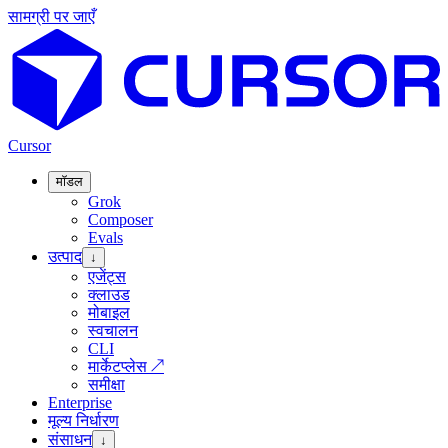
सामग्री पर जाएँ
Cursor
मॉडल
Grok
Composer
Evals
उत्पाद
↓
एजेंट्स
क्लाउड
मोबाइल
स्वचालन
CLI
मार्केटप्लेस
↗
समीक्षा
Enterprise
मूल्य निर्धारण
संसाधन
↓