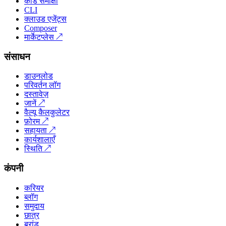
कोड समीक्षा
CLI
क्लाउड एजेंट्स
Composer
मार्केटप्लेस
↗
संसाधन
डाउनलोड
परिवर्तन लॉग
दस्तावेज़
जानें
↗
वैल्यू कैलकुलेटर
फ़ोरम
↗
सहायता
↗
कार्यशालाएँ
स्थिति
↗
कंपनी
करियर
ब्लॉग
समुदाय
छात्र
ब्रांड