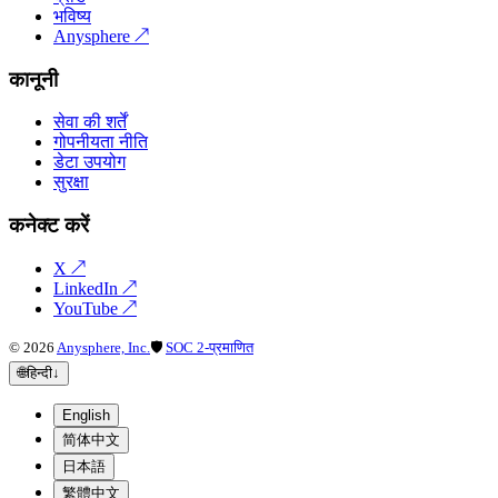
भविष्य
Anysphere
↗
कानूनी
सेवा की शर्तें
गोपनीयता नीति
डेटा उपयोग
सुरक्षा
कनेक्ट करें
X
↗
LinkedIn
↗
YouTube
↗
©
2026
Anysphere, Inc.
🛡
SOC 2-प्रमाणित
🌐
हिन्दी
↓
English
简体中文
日本語
繁體中文