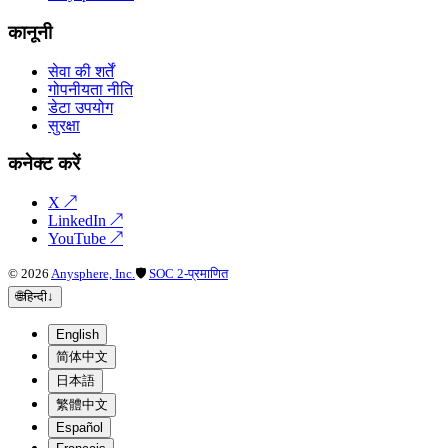
कानूनी
सेवा की शर्तें
गोपनीयता नीति
डेटा उपयोग
सुरक्षा
कनेक्ट करें
X
↗
LinkedIn
↗
YouTube
↗
©
2026
Anysphere, Inc.
🛡
SOC 2-प्रमाणित
🌐
हिन्दी
↓
English
简体中文
日本語
繁體中文
Español