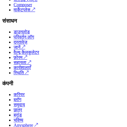
Composer
मार्केटप्लेस
↗
संसाधन
डाउनलोड
परिवर्तन लॉग
दस्तावेज़
जानें
↗
वैल्यू कैलकुलेटर
फ़ोरम
↗
सहायता
↗
कार्यशालाएँ
स्थिति
↗
कंपनी
करियर
ब्लॉग
समुदाय
छात्र
ब्रांड
भविष्य
Anysphere
↗