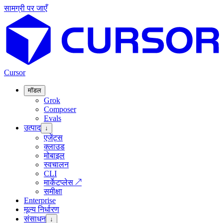
सामग्री पर जाएँ
Cursor
मॉडल
Grok
Composer
Evals
उत्पाद
↓
एजेंट्स
क्लाउड
मोबाइल
स्वचालन
CLI
मार्केटप्लेस
↗
समीक्षा
Enterprise
मूल्य निर्धारण
संसाधन
↓