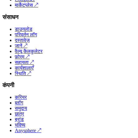
मार्केटप्लेस
↗
संसाधन
डाउनलोड
परिवर्तन लॉग
दस्तावेज़
जानें
↗
वैल्यू कैलकुलेटर
फ़ोरम
↗
सहायता
↗
कार्यशालाएँ
स्थिति
↗
कंपनी
करियर
ब्लॉग
समुदाय
छात्र
ब्रांड
भविष्य
Anysphere
↗