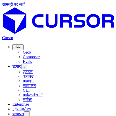
सामग्री पर जाएँ
Cursor
मॉडल
Grok
Composer
Evals
उत्पाद
↓
एजेंट्स
क्लाउड
मोबाइल
स्वचालन
CLI
मार्केटप्लेस
↗
समीक्षा
Enterprise
मूल्य निर्धारण
संसाधन
↓