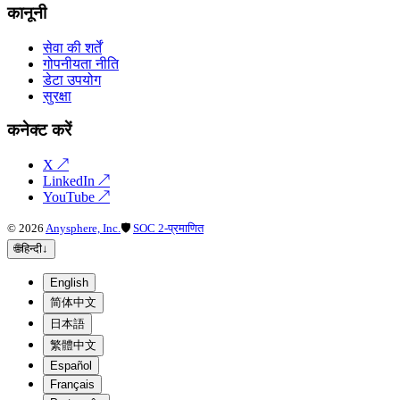
कानूनी
सेवा की शर्तें
गोपनीयता नीति
डेटा उपयोग
सुरक्षा
कनेक्ट करें
X
↗
LinkedIn
↗
YouTube
↗
©
2026
Anysphere, Inc.
🛡
SOC 2-प्रमाणित
🌐
हिन्दी
↓
English
简体中文
日本語
繁體中文
Español
Français