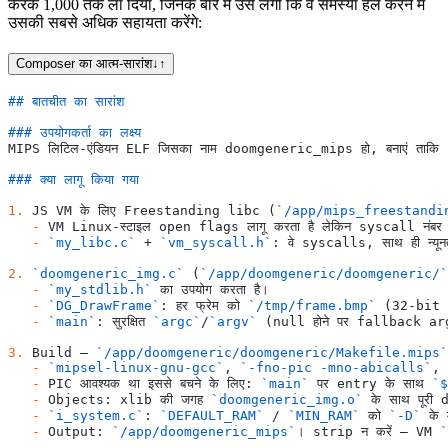
करके 1,000 तक ला दिया, जिनके बारे में उसे लगा कि वे समस्या हल करने में
उसकी सबसे अधिक सहायता करेंगे:
Composer का आत्म-सारांश
↓
↑
## बातचीत का सारांश
### उपयोगकर्ता का लक्ष्य
MIPS लिटिल-एंडियन ELF जिसका नाम doomgeneric_mips हो, बनाएं ताकि 
### क्या लागू किया गया
1.
 JS VM के लिए Freestanding libc (
`/app/mips_freestandi
   -
 VM Linux-स्टाइल open flags लागू करता है लेकिन syscall नं
   -
 `my_libc.c`
 + 
`vm_syscall.h`
: वे syscalls, साथ ही न्यू
2.
 `doomgeneric_img.c`
 (
`/app/doomgeneric/doomgeneric/`
   -
 `my_stdlib.h`
 का उपयोग करता है।
   -
 `DG_DrawFrame`
: हर फ्रेम को 
`/tmp/frame.bmp`
 (32-bit B
   -
 `main`
: सुरक्षित 
`argc`
/
`argv`
 (null होने पर fallback ar
3.
 Build — 
`/app/doomgeneric/doomgeneric/Makefile.mips`
   -
 `mipsel-linux-gnu-gcc`
, 
`-fno-pic -mno-abicalls`
, 
   -
 PIC आवश्यक था इससे बचने के लिए: 
`main`
 पर entry के साथ 
`$
   -
 Objects: xlib की जगह 
`doomgeneric_img.o`
 के साथ पूरी 
   -
 `i_system.c`
: 
`DEFAULT_RAM`
 / 
`MIN_RAM`
 को 
`-D`
 के 
   -
 Output: 
`/app/doomgeneric_mips`
। strip न करें — VM 
`