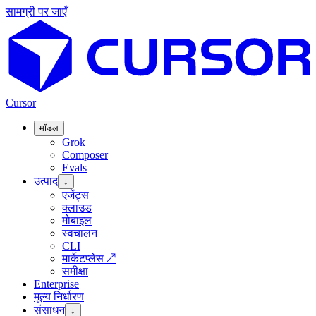
सामग्री पर जाएँ
Cursor
मॉडल
Grok
Composer
Evals
उत्पाद
↓
एजेंट्स
क्लाउड
मोबाइल
स्वचालन
CLI
मार्केटप्लेस
↗
समीक्षा
Enterprise
मूल्य निर्धारण
संसाधन
↓