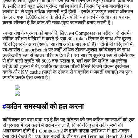
इसके विपरीत, चूँकि Composer को स्व-सारांशण के लिए प्रशिक्षित किया गया
है, इसलिए इसे बहुत छोटा प्रॉम्प्ट चाहिए होता है, जिसमें "कृपया बातचीत का
सारांश दें" से बहुत अधिक सामग्री नहीं होती। इसके आउटपुट सारांश औसतन
केवल लगभग 1,000 टोकन के होते हैं, क्योंकि यह संदर्भ के आधार पर यह तय
करना सीखता है कि कौन-सी उच्च-मूल्य जानकारी बनाए रखनी है।
स्व-सारांश के प्रभाव को मापने के लिए, हम Composer का परीक्षण दो संदर्भ-
सीमित परीक्षण परिवेशों में करते हैं: एक 80k token ट्रिगर के साथ और दूसरा
40k ट्रिगर के साथ (अर्थात सारांश अधिक बार बनते हैं)। दोनों ही परिदृश्यों में,
स्व-सारांश CursorBench पर कहीं अधिक टोकन-कुशल कॉम्पैक्शन के साथ
उल्लेखनीय रूप से बेहतर परिणाम देता है। स्व-सारांश सुसंगत रूप से कॉम्पैक्शन
से होने वाली त्रुटि को 50% तक घटाता है, यहाँ तक कि लक्षित आधाररेखा
तरीके की तुलना में भी, जबकि यह केवल पाँचवें हिस्से जितने टोकन इस्तेमाल
करके और KV cache (पहले के टोकन से संग्रहीत मध्यवर्ती गणनाएँ) का पुनः
उपयोग करके ऐसा करता है।
#
कठिन समस्याओं को हल करना
कॉम्पैक्शन का बड़ा वादा यह है कि यह मॉडल्स को उन कठिन समस्याओं को एक
ही प्रयास में हल करने में सक्षम बनाता है, जिनके लिए लंबे तर्क-क्रमों की
आवश्यकता होती है। Composer 2 के हमारे मौजूदा प्रशिक्षण में, हम अक्सर
ऐसा होते देखते हैं। एक केस स्टडी के तौर पर, हम Terminal-Bench 2.0 की