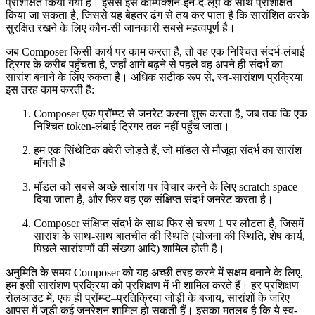
प्रशिक्षित किया गया है। इससे इसे कॉम्पैक्शन-इन-द-लूप के साथ प्रशिक्षित
किया जा सकता है, जिससे यह बेहतर ढंग से तय कर पाता है कि सारांशित करके
सुरक्षित रखने के लिए कौन-सी जानकारी सबसे महत्वपूर्ण है।
जब Composer किसी कार्य पर काम करता है, तो वह एक निश्चित संदर्भ-लंबाई
ट्रिगर के करीब पहुँचता है, जहाँ आगे बढ़ने से पहले वह अपने ही संदर्भ का
सारांश बनाने के लिए रुकता है। अधिक सटीक रूप से, स्व-सारांशण प्रक्रिया
इस तरह काम करती है:
Composer एक प्रॉम्प्ट से जनरेट करना शुरू करता है, जब तक कि एक
निश्चित token-लंबाई ट्रिगर तक नहीं पहुँच जाता।
हम एक सिंथेटिक क्वेरी जोड़ते हैं, जो मॉडल से मौजूदा संदर्भ का सारांश
माँगती है।
मॉडल को सबसे अच्छे सारांश पर विचार करने के लिए scratch space
दिया जाता है, और फिर वह एक संक्षिप्त संदर्भ जनरेट करता है।
Composer संक्षिप्त संदर्भ के साथ फिर से चरण 1 पर लौटता है, जिसमें
सारांश के साथ-साथ बातचीत की स्थिति (योजना की स्थिति, शेष कार्य,
पिछले सारांशणों की संख्या आदि) शामिल होती है।
अनुमिति के समय Composer को यह अच्छी तरह करने में सक्षम बनाने के लिए,
हम इसी सारांशण प्रक्रिया को प्रशिक्षण में भी शामिल करते हैं। हर प्रशिक्षण
रोलआउट में, एक ही प्रॉम्प्ट–प्रतिक्रिया जोड़ी के बजाय, सारांशों के जरिए
आपस में जुड़ी कई जनरेशन शामिल हो सकती हैं। इसका मतलब है कि ये स्व-