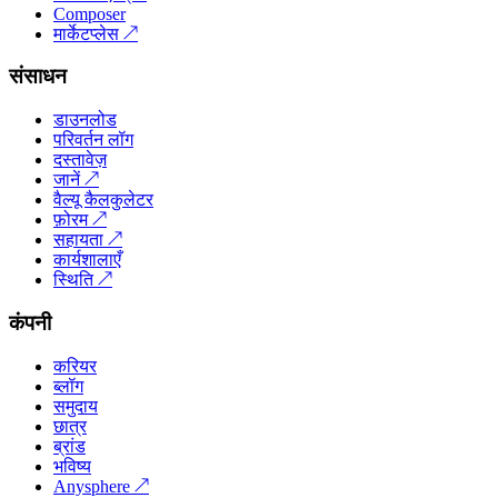
Composer
मार्केटप्लेस
↗
संसाधन
डाउनलोड
परिवर्तन लॉग
दस्तावेज़
जानें
↗
वैल्यू कैलकुलेटर
फ़ोरम
↗
सहायता
↗
कार्यशालाएँ
स्थिति
↗
कंपनी
करियर
ब्लॉग
समुदाय
छात्र
ब्रांड
भविष्य
Anysphere
↗