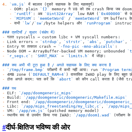
4.
 `vm.js`
 में बदलाव (दूसरे सहायक के लिए महत्वपूर्ण)
   -
 OOM: plain 
`{}`
 memory ने V8 को तब crash किया जब doom
   -
 `runElf`
: अब 
`Uint32Array`
 low RAM (
`0x400000`
 से 
   -
 `MIPSVM`
: 
`memGetWord`
 / 
`memSetWord`
 उन buffers के 
   -
 सभी 
`lw`
/
`sw`
/byte helpers और 
`runProgram`
 instruc
### त्रुटियाँ / सुधार (संक्षेप में)
-
 गलत syscalls → custom libc + VM syscall numbers।
-
 Link errors → 
`strdup`
, 
`strstr`
, 
`abs`
, 
`putchar`
, 
`
-
 Entry पर तत्काल crash → 
`-fno-pic -mno-abicalls`
।
-
 Node OOM → ArrayBuffer-backed VM memory; unbounded 
`t
-
 `r_segs.c`
: 
`SHRT_MAX`
 → 
`limits.h`
 में जोड़ा।
### क्या अभी भी टूटा हुआ है / अगले सहायक के लिए क्या करना है
-
 `/tmp/frame.bmp`
 परीक्षणों में कभी नहीं आया: run 
`Program term
-
 4MB zone (
`DEFAULT_RAM=4`
) वास्तविक IWAD play के लिए बहुत छ
-
 ठोस अगले कदम: पता करें कि 
`abort`
 को कौन call करता है (जैसे t
### पथ
-
 ELF: 
`/app/doomgeneric_mips`
-
 Build: 
`/app/doomgeneric/doomgeneric/Makefile.mips`
-
 Front end: 
`/app/doomgeneric/doomgeneric/doomgeneric_
-
 Libc: 
`/app/mips_freestanding/my_libc.c`
, 
`/app/mips_
-
 VM: 
`/app/vm.js`
 (patched memory model)
-
 स्थानीय रूप से उपयोग किया गया IWAD: 
`/app/doom1.wad`
 (परीक्षण के
#
दीर्घ-क्षितिज भविष्य की ओर