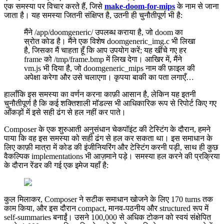
एक समस्या पर विचार करते हैं, जिसे
make-doom-for-mips
के नाम से जाना
जाता है। यह समस्या जितनी संक्षिप्त है, उतनी ही चुनौतीपूर्ण भी है:
मैंने /app/doomgeneric/ उपलब्ध कराया है, जो doom का
स्रोत कोड है। मैंने एक विशेष doomgeneric_img.c भी लिखा
है, जिसका मैं चाहता हूँ कि आप उपयोग करें; यह खींचे गए हर
frame को /tmp/frame.bmp में लिख देगा। आखिर में, मैंने
vm.js भी दिया है, जो doomgeneric_mips नाम की फ़ाइल की
अपेक्षा करेगा और उसे चलाएगा। कृपया बाकी का पता लगाएँ…
हालाँकि इस समस्या का वर्णन करना काफ़ी आसान है, लेकिन यह इतनी
चुनौतीपूर्ण है कि कई शक्तिशाली मॉडल्स भी आधिकारिक रूप से रिपोर्ट किए गए
आँकड़ों में इसे सही ढंग से हल नहीं कर पाते।
Composer के एक शुरुआती अनुसंधान चेकपॉइंट की टेस्टिंग के दौरान, हमने
पाया कि वह इस समस्या को सही ढंग से हल कर सकता था। इस समाधान के
लिए काफ़ी मात्रा में कोड की इंजीनियरिंग और टेस्टिंग करनी पड़ी, साथ ही कुछ
वैकल्पिक implementations भी आज़माने पड़े। समस्या हल करने की प्रक्रिया
के दौरान रेंडर की गई एक इमेज यहाँ है:
कुल मिलाकर, Composer ने सटीक समाधान खोजने के लिए 170 turns तक
काम किया, और इस दौरान compact, मानव-पठनीय और structured रूप में
self-summaries बनाईं। उसने 100,000 से अधिक टोकन को स्वयं संक्षेपित