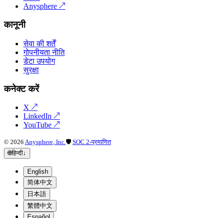
Anysphere
↗
कानूनी
सेवा की शर्तें
गोपनीयता नीति
डेटा उपयोग
सुरक्षा
कनेक्ट करें
X
↗
LinkedIn
↗
YouTube
↗
©
2026
Anysphere, Inc.
🛡
SOC 2-प्रमाणित
🌐
हिन्दी
↓
English
简体中文
日本語
繁體中文
Español