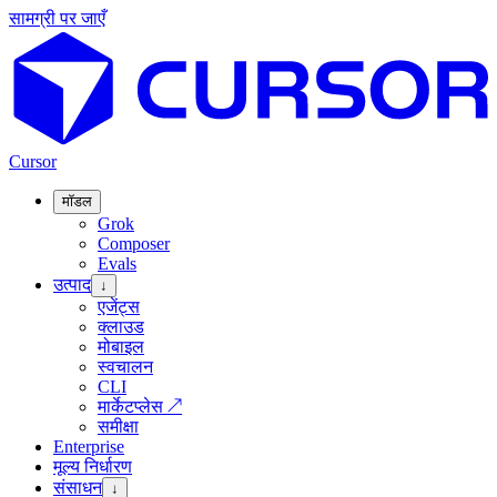
सामग्री पर जाएँ
Cursor
मॉडल
Grok
Composer
Evals
उत्पाद
↓
एजेंट्स
क्लाउड
मोबाइल
स्वचालन
CLI
मार्केटप्लेस
↗
समीक्षा
Enterprise
मूल्य निर्धारण
संसाधन
↓