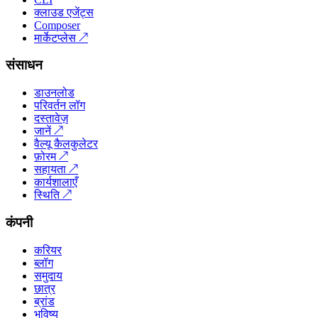
क्लाउड एजेंट्स
Composer
मार्केटप्लेस
↗
संसाधन
डाउनलोड
परिवर्तन लॉग
दस्तावेज़
जानें
↗
वैल्यू कैलकुलेटर
फ़ोरम
↗
सहायता
↗
कार्यशालाएँ
स्थिति
↗
कंपनी
करियर
ब्लॉग
समुदाय
छात्र
ब्रांड
भविष्य