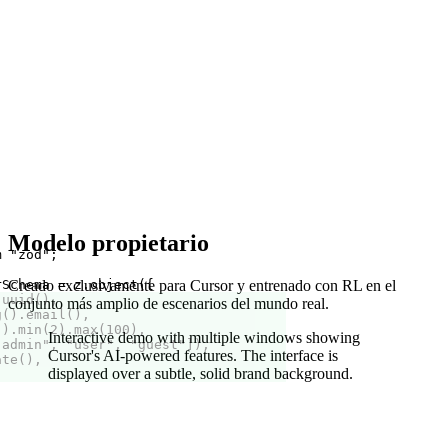
Modelo propietario
m "zod";
rSchema = z.object({
Creado exclusivamente para Cursor y entrenado con RL en el
.uuid(),
conjunto más amplio de escenarios del mundo real.
g().email(),
().min(2).max(100),
Interactive demo with multiple windows showing
"admin", "user", "guest"]),
Cursor's AI-powered features.
The interface is
ate(),
displayed over a subtle, solid brand background.