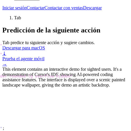
Iniciar sesión
Contactar
Contactar con ventas
Descargar
Tab
Predicción de la siguiente acción
Tab predice tu siguiente acción y sugiere cambios.
"
;
Descargar para macOS
⤓
"
;
Prueba el agente móvil
→
This element contains an interactive demo for sighted users. It's a
demonstration of Cursor's IDE showing AI-powered coding
der rounded-lg overflow-hidden"
>
assistance features. The interface is displayed over a scenic painted
landscape wallpaper, giving the demo an artistic backdrop.
"
;