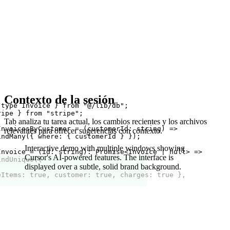
Contexto de la sesión
 type Invoice } from "@/lib/db";
ripe } from "stripe";
Tab analiza tu tarea actual, los cambios recientes y los archivos
InvoicesByCustomer = (customerId: string) =>
relevantes para ofrecer sugerencias con contexto.
indMany({ where: { customerId } });
Interactive demo with multiple windows showing
Invoice = (id: string): Promise<Invoice | null> =>
Cursor's AI-powered features.
The interface is
indUnique({
displayed over a subtle, solid brand background.
eItems: true, customer: true, charges: true },