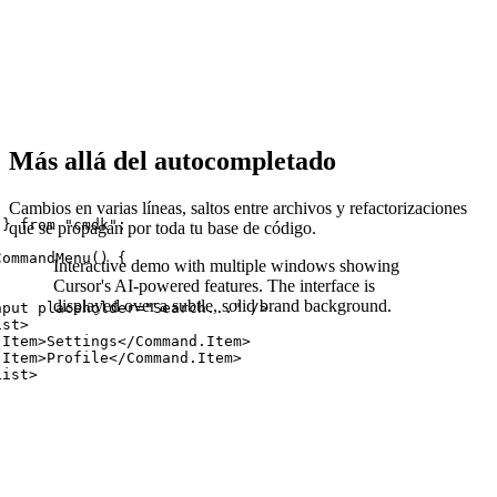
Más allá del autocompletado
Cambios en varias líneas, saltos entre archivos y refactorizaciones
 } from "cmdk";
que se propagan por toda tu base de código.
CommandMenu() {
Interactive demo with multiple windows showing
Cursor's AI-powered features.
The interface is
displayed over a subtle, solid brand background.
nput placeholder="Search..." />
ist>
.Item>Settings</Command.Item>
.Item>Profile</Command.Item>
List>