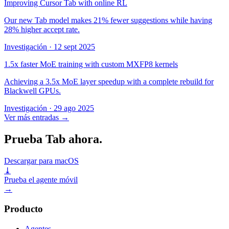
Improving Cursor Tab with online RL
Our new Tab model makes 21% fewer suggestions while having
28% higher accept rate.
Investigación
·
12 sept 2025
1.5x faster MoE training with custom MXFP8 kernels
Achieving a 3.5x MoE layer speedup with a complete rebuild for
Blackwell GPUs.
Investigación
·
29 ago 2025
Ver más entradas
→
Prueba Tab ahora.
Descargar para macOS
⤓
Prueba el agente móvil
→
Producto
Agentes