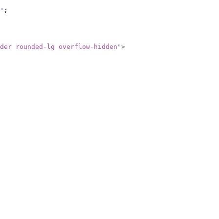
"
;
der rounded-lg overflow-hidden
"
>