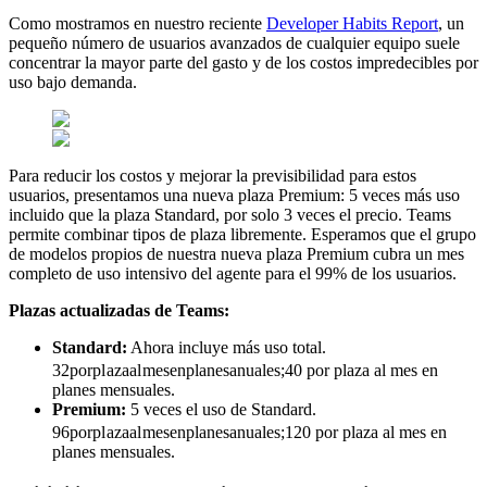
Como mostramos en nuestro reciente
Developer Habits Report
, un
pequeño número de usuarios avanzados de cualquier equipo suele
concentrar la mayor parte del gasto y de los costos impredecibles por
uso bajo demanda.
Para reducir los costos y mejorar la previsibilidad para estos
usuarios, presentamos una nueva plaza Premium: 5 veces más uso
incluido que la plaza Standard, por solo 3 veces el precio. Teams
permite combinar tipos de plaza libremente. Esperamos que el grupo
de modelos propios de nuestra nueva plaza Premium cubra un mes
completo de uso intensivo del agente para el 99% de los usuarios.
Plazas actualizadas de Teams:
Standard:
Ahora incluye más uso total.
32
p
or
pl
a
z
aa
l
m
ese
n
pl
an
es
an
u
a
l
es
;
40 por plaza al mes en
planes mensuales.
Premium:
5 veces el uso de Standard.
96
p
or
pl
a
z
aa
l
m
ese
n
pl
an
es
an
u
a
l
es
;
120 por plaza al mes en
planes mensuales.