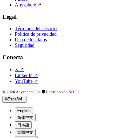
Anysphere
↗
Legal
Términos del servicio
Política de privacidad
Uso de los datos
Seguridad
Conecta
X
↗
LinkedIn
↗
YouTube
↗
©
2026
Anysphere, Inc.
🛡
Certificación SOC 2
🌐
Español
↓
English
简体中文
日本語
繁體中文