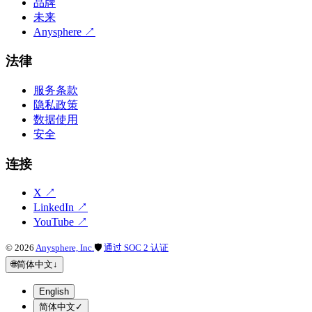
品牌
未来
Anysphere
↗
法律
服务条款
隐私政策
数据使用
安全
连接
X
↗
LinkedIn
↗
YouTube
↗
©
2026
Anysphere, Inc.
🛡
通过 SOC 2 认证
🌐
简体中文
↓
English
简体中文
✓