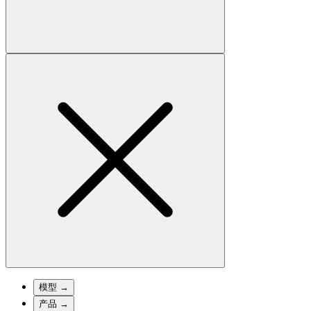
模型
→
产品
→