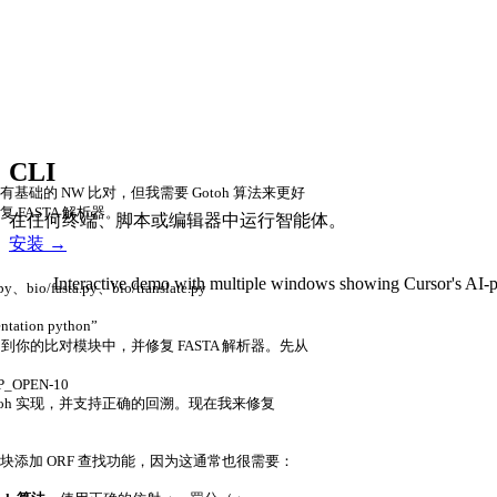
CLI
础的 NW 比对，但我需要 Gotoh 算法来更好
FASTA 解析器。
在任何终端、脚本或编辑器中运行智能体。
安装
→
Interactive demo with multiple windows showing Cursor's AI-
p
y
、
b
i
o
/
f
a
s
t
a
.
p
y
、
b
i
o
/
t
r
a
n
s
l
a
t
e
.
p
y
e
n
t
a
t
i
o
n
p
y
t
h
o
n
”
加到你的比对模块中，并修复 FASTA 解析器。先从
AP_OPEN
-
10
toh 实现，并支持正确的回溯。现在我来修复
te 模块添加 ORF 查找功能，因为这通常也很需要：