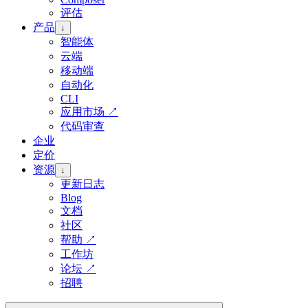
评估
产品
↓
智能体
云端
移动端
自动化
CLI
应用市场
↗
代码审查
企业
定价
资源
↓
更新日志
Blog
文档
社区
帮助
↗
工作坊
论坛
↗
招聘