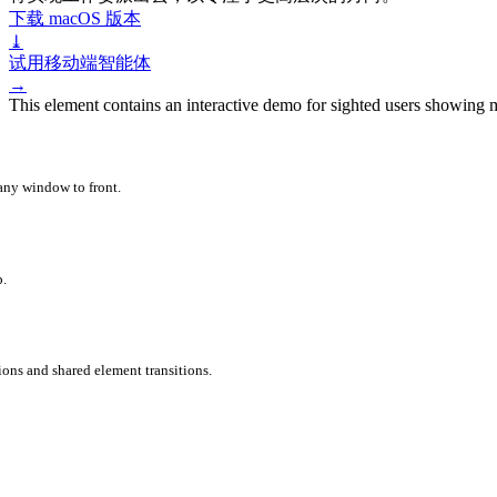
下载 macOS 版本
⤓
试用移动端智能体
→
This element contains an interactive demo for sighted users showing m
 any window to front.
p.
ions and shared element transitions.