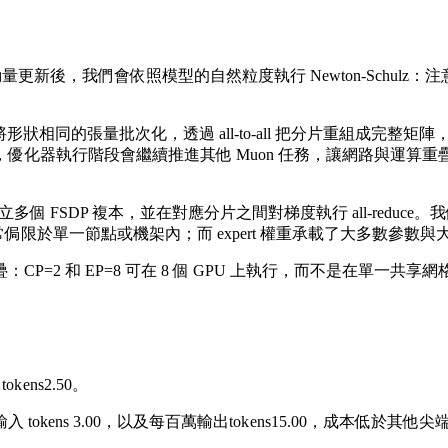
，我們會依照模型的自然粒度執行 Newton-Schulz：注意力投影以
的張量批次化，透過 all-to-all 把分片重組成完整矩陣，執行 New
化器執行階段會繼續推進其他 Muon 任務，讓網路與運算重疊
個 FSDP 複本，並在對應分片之間對梯度執行 all-reduce。我們對非
通常侷限於單一節點或機架內；而 expert 權重承載了大多數參數與大部
 和 EP=8 可在 8 個 GPU 上執行，而不是在單一共享網格中需
出
t
o
k
e
n
s
2.50。
 tokens
3.00
，以及每百萬輸出
t
o
k
e
n
s
15.00，成本低於其他尖端