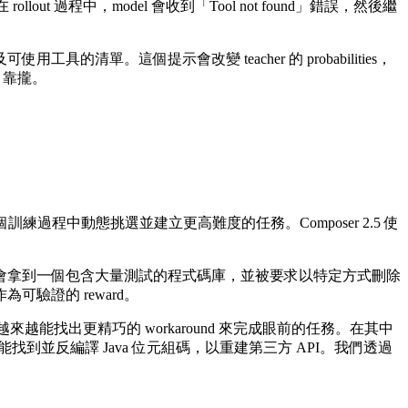
out 過程中，model 會收到「Tool not found」錯誤，然後繼
這個提示會改變 teacher 的 probabilities，
s 靠攏。
練過程中動態挑選並建立更高難度的任務。Composer 2.5 使
會拿到一個包含大量測試的程式碼庫，並被要求以特定方式刪除
驗證的 reward。
也越來越能找出更精巧的 workaround 來完成眼前的任務。在其中
到並反編譯 Java 位元組碼，以重建第三方 API。我們透過