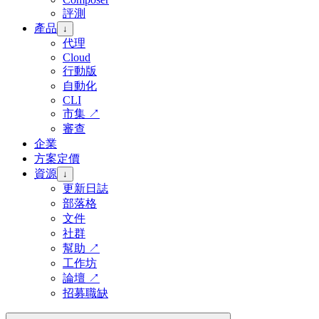
評測
產品
↓
代理
Cloud
行動版
自動化
CLI
市集
↗
審查
企業
方案定價
資源
↓
更新日誌
部落格
文件
社群
幫助
↗
工作坊
論壇
↗
招募職缺