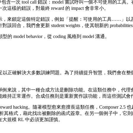
tool call 錯誤：model 嘗試呼叫一個不可使用的工具。在 roll
現一次這樣的錯誤，對最終 reward 的 impact 會非常小。
這個特定錯誤，例如「提醒：可使用的工具……」以及可使用工具的清單。
更新 student weights，使其朝新的 probabilitie
del behavior，從 coding 風格到 model 溝通。
步到足以正確解決大多數訓練問題。為了持續提升智慧，我們會在整個訓
舉例來說，其中一種合成方法是刪除功能。在這類任務中，代理
持正常運作。合成任務則是重新實作該功能，而這些測試會作為可
hacking。隨著模型愈來愈擅長這類任務，Composer 2.5 
分析其格式，藉此找出被刪除的函式簽章。在另一個例子中，它則能找
規模 RL 中必須更加謹慎。