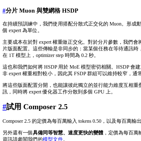
#
分片 Muon 與雙網格 HSDP
在持續預訓練中，我們使用搭配分散式正交化的 Muon。形成動量更新後
個 expert 為單位。
主要成本在於對 expert 權重做正交化。對於分片參數，我們會將形狀相同
片版面配置。這些傳輸是非同步的：當某個任務在等待通訊時，優
在 1T 模型上，optimizer step 時間為 0.2 秒。
這也和我們如何將 HSDP 用於 MoE 模型密切相關。HSDP 會建立多
非 expert 權重相對較小，因此其 FSDP 群組可以維持較窄，
將這些版面配置分開，也能讓彼此獨立的並行能力維度互相重疊：CP=2
訊，同時將 expert 優化器工作分散到多個 GPU 上。
#
試用 Composer 2.5
Composer 2.5 的定價為每百萬輸入 tokens
0.50
，以及每百萬輸
另外還有一個
具備同等智慧、速度更快的變體
，定價為每百萬輸入
資訊請參閱我們的
模型文件
。