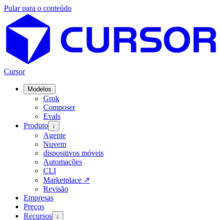
Pular para o conteúdo
Cursor
Modelos
Grok
Composer
Evals
Produto
↓
Agente
Nuvem
dispositivos móveis
Automações
CLI
Marketplace
↗
Revisão
Empresas
Preços
Recursos
↓