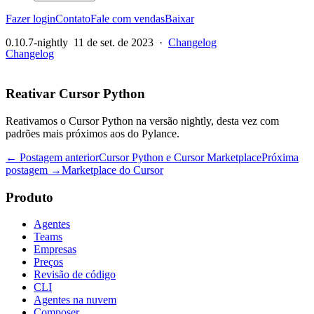
Fazer login
Contato
Fale com vendas
Baixar
0.10.7-nightly
11 de set. de 2023
·
Changelog
Changelog
Reativar Cursor Python
Reativamos o Cursor Python na versão nightly, desta vez com
padrões mais próximos aos do Pylance.
← Postagem anterior
Cursor Python e Cursor Marketplace
Próxima
postagem →
Marketplace do Cursor
Produto
Agentes
Teams
Empresas
Preços
Revisão de código
CLI
Agentes na nuvem
Composer