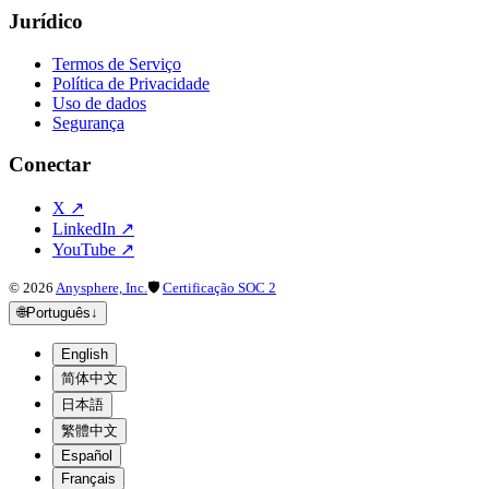
Jurídico
Termos de Serviço
Política de Privacidade
Uso de dados
Segurança
Conectar
X
↗
LinkedIn
↗
YouTube
↗
©
2026
Anysphere, Inc.
🛡
Certificação SOC 2
🌐
Português
↓
English
简体中文
日本語
繁體中文
Español
Français