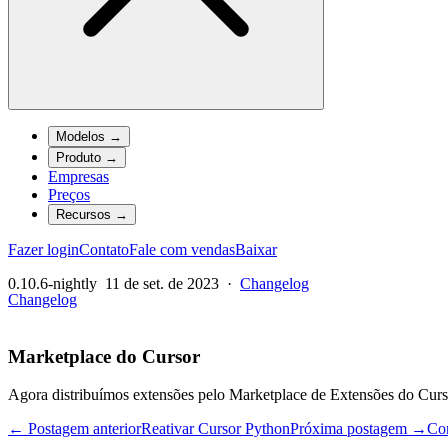
Modelos
→
Produto
→
Empresas
Preços
Recursos
→
Fazer login
Contato
Fale com vendas
Baixar
0.10.6-nightly
11 de set. de 2023
·
Changelog
Changelog
Marketplace do Cursor
Agora distribuímos extensões pelo Marketplace de Extensões do Curs
← Postagem anterior
Reativar Cursor Python
Próxima postagem →
Cor