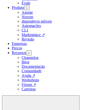
Evals
Produto
↓
Agente
Nuvem
dispositivos móveis
Automações
CLI
Marketplace
↗
Revisão
Empresas
Preços
Recursos
↓
Changelog
Blog
Documentação
Comunidade
Ajuda
↗
Workshops
Fórum
↗
Carreiras