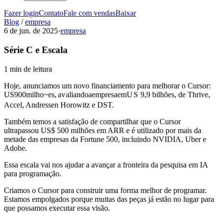
Fazer login
Contato
Fale com vendas
Baixar
Blog
/
empresa
6 de jun. de 2025
·
empresa
Série C e Escala
1 min de leitura
Hoje, anunciamos um novo financiamento para melhorar o Cursor:
US
900
mi
l
h
o
~
es
,
a
v
a
l
ian
d
o
a
e
m
p
r
es
a
e
m
U
S
9,9 bilhões, de Thrive,
Accel, Andressen Horowitz e DST.
Também temos a satisfação de compartilhar que o Cursor
ultrapassou US$ 500 milhões em ARR e é utilizado por mais da
metade das empresas da Fortune 500, incluindo NVIDIA, Uber e
Adobe.
Essa escala vai nos ajudar a avançar a fronteira da pesquisa em IA
para programação.
Criamos o Cursor para construir uma forma melhor de programar.
Estamos empolgados porque muitas das peças já estão no lugar para
que possamos executar essa visão.