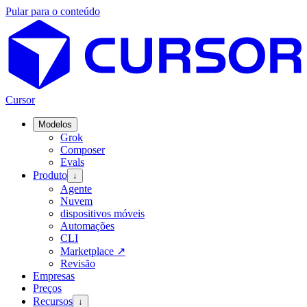
Pular para o conteúdo
Cursor
Modelos
Grok
Composer
Evals
Produto
↓
Agente
Nuvem
dispositivos móveis
Automações
CLI
Marketplace
↗
Revisão
Empresas
Preços
Recursos
↓