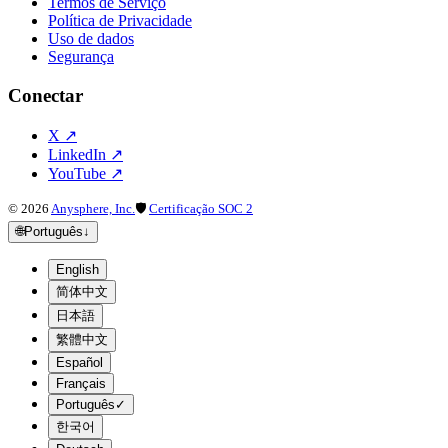
Termos de Serviço
Política de Privacidade
Uso de dados
Segurança
Conectar
X
↗
LinkedIn
↗
YouTube
↗
©
2026
Anysphere, Inc.
🛡
Certificação SOC 2
🌐
Português
↓
English
简体中文
日本語
繁體中文
Español
Français
Português
✓
한국어