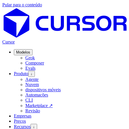
Pular para o conteúdo
Cursor
Modelos
Grok
Composer
Evals
Produto
↓
Agente
Nuvem
dispositivos móveis
Automações
CLI
Marketplace
↗
Revisão
Empresas
Preços
Recursos
↓