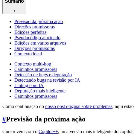
Sumário
↑
Previsão da próxima ação
Direções promissoras
Edições perfeitas
Pseudocódigo alucinado
Edições em vários arquivos
Direções promissoras
Contexto ideal
Contexto multi-hop
Caminhos promissores
Detecção de bugs e depuração
Detectando bugs na revisão por IA
Linting com IA
Depuração mais inteligente
Caminhos promissores
Como continuação do
nosso post original sobre problemas
, aqui est
#
Previsão da próxima ação
Cursor vem com o
Copilot++
, uma versão mais inteligente do copilot