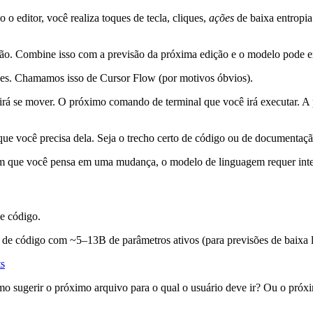
 o editor, você realiza toques de tecla, cliques,
ações
de baixa entropi
ão. Combine isso com a previsão da próxima edição e o modelo pode e
vezes. Chamamos isso de Cursor Flow (por motivos óbvios).
irá se mover. O próximo comando de terminal que você irá executar. A
e você precisa dela. Seja o trecho certo de código ou de documentaçã
que você pensa em uma mudança, o modelo de linguagem requer inten
e código.
e código com ~5–13B de parâmetros ativos (para previsões de baixa latê
ts
o sugerir o próximo arquivo para o qual o usuário deve ir? Ou o próxim