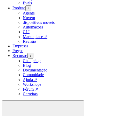
Evals
Produto
↓
Agente
Nuvem
dispositivos móveis
Automações
CLI
Marketplace
↗
Revisão
Empresas
Preços
Recursos
↓
Changelog
Blog
Documentação
Comunidade
Ajuda
↗
Workshops
Fórum
↗
Carreiras