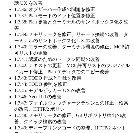
話 UX を改善
1.7.36: オブザーバー作成の問題を修正
1.7.37: Plan モードのドット位置を修正
1.7.38: Plan 更新とターミナルのサンドボックス化を改
善
1.7.39: メモリリークを修正、リモート接続の改善、タ
ーミナルのサンドボックス化 UX の改善
1.7.40: エラーの改善、ターミナル環境の修正、MCP 許
可リストの更新
1.7.41: 認証のためのトークン同期の改善
1.7.42: テキストの更新、MCP 許可リストのフルワイル
ドカード修正、Plan エディタでのコピー改善
1.7.43: TODO 作成と削除を改善
1.7.44: TODO 参照を修正
1.7.45: モデルピッカー UX の改善
1.7.46: Agent UI の改善
1.7.47: ファイルウォッチャークラッシュの修正、検索
の改善、HTTP/2 ポリシー
1.7.48: メモリリークの修正、Git リポジトリ検出の改
善、クイック検索の改善
1.7.49: ディープリンクコードの整理、HTTP/2 ネット