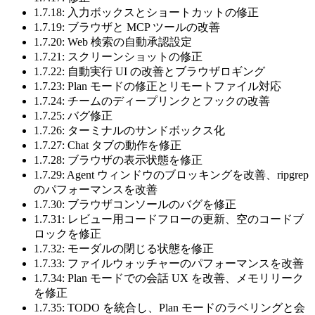
1.7.18: 入力ボックスとショートカットの修正
1.7.19: ブラウザと MCP ツールの改善
1.7.20: Web 検索の自動承認設定
1.7.21: スクリーンショットの修正
1.7.22: 自動実行 UI の改善とブラウザロギング
1.7.23: Plan モードの修正とリモートファイル対応
1.7.24: チームのディープリンクとフックの改善
1.7.25: バグ修正
1.7.26: ターミナルのサンドボックス化
1.7.27: Chat タブの動作を修正
1.7.28: ブラウザの表示状態を修正
1.7.29: Agent ウィンドウのブロッキングを改善、ripgrep
のパフォーマンスを改善
1.7.30: ブラウザコンソールのバグを修正
1.7.31: レビュー用コードフローの更新、空のコードブ
ロックを修正
1.7.32: モーダルの閉じる状態を修正
1.7.33: ファイルウォッチャーのパフォーマンスを改善
1.7.34: Plan モードでの会話 UX を改善、メモリリーク
を修正
1.7.35: TODO を統合し、Plan モードのラベリングと会