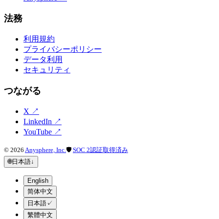
法務
利用規約
プライバシーポリシー
データ利用
セキュリティ
つながる
X
↗
LinkedIn
↗
YouTube
↗
©
2026
Anysphere, Inc.
🛡
SOC 2認証取得済み
🌐
日本語
↓
English
简体中文
日本語
✓
繁體中文