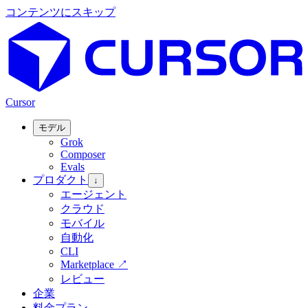
コンテンツにスキップ
Cursor
モデル
Grok
Composer
Evals
プロダクト
↓
エージェント
クラウド
モバイル
自動化
CLI
Marketplace
↗
レビュー
企業
料金プラン