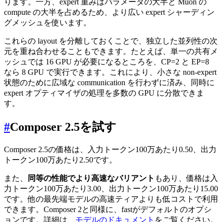
ります。一方、expert 重みはパラメータの大半と Muon の
compute の大半を占めるため、より広い expert シャーディン
グメッシュを使います。
これらの layout を分離しておくことで、独立した並列性の次
元を重ね合わせることもできます。たとえば、単一の共有メ
ッシュでは 16 GPU が必要になるところを、CP=2 と EP=8
なら 8 GPU で実行できます。これにより、小さな non-expert
状態のために広域な communication を行わずに済み、同時に
expert オプティマイザの処理を多数の GPU に分散できま
す。
#
Composer 2.5を試す
Composer 2.5の価格は、入力トークン100万あたり
0.50
、出力
トークン
100
万あたり
2.50です。
また、
同等の性能でより高速なバリアント
もあり、価格は入
力トークン100万あたり
3.00
、出力トークン
100
万あたり
15.00
です。他の最先端モデルの高速ティアよりも低コストで利用
できます。Composer 2と同様に、fastがデフォルトのオプシ
ョンです。詳細は、
モデルのドキュメント
をご覧ください。