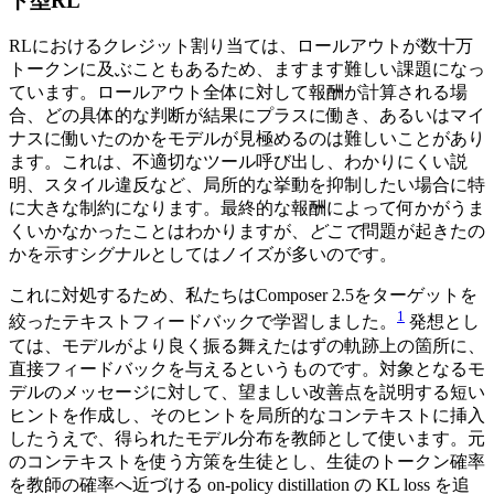
ト型RL
RLにおけるクレジット割り当ては、ロールアウトが数十万
トークンに及ぶこともあるため、ますます難しい課題になっ
ています。ロールアウト全体に対して報酬が計算される場
合、どの具体的な判断が結果にプラスに働き、あるいはマイ
ナスに働いたのかをモデルが見極めるのは難しいことがあり
ます。これは、不適切なツール呼び出し、わかりにくい説
明、スタイル違反など、局所的な挙動を抑制したい場合に特
に大きな制約になります。最終的な報酬によって何かがうま
くいかなかったことはわかりますが、
どこで
問題が起きたの
かを示すシグナルとしてはノイズが多いのです。
これに対処するため、私たちはComposer 2.5をターゲットを
1
絞ったテキストフィードバックで学習しました。
発想とし
ては、モデルがより良く振る舞えたはずの軌跡上の箇所に、
直接フィードバックを与えるというものです。対象となるモ
デルのメッセージに対して、望ましい改善点を説明する短い
ヒントを作成し、そのヒントを局所的なコンテキストに挿入
したうえで、得られたモデル分布を教師として使います。元
のコンテキストを使う方策を生徒とし、生徒のトークン確率
を教師の確率へ近づける on-policy distillation の KL loss を追