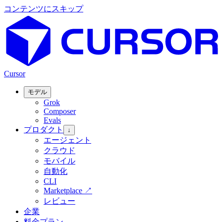
コンテンツにスキップ
Cursor
モデル
Grok
Composer
Evals
プロダクト
↓
エージェント
クラウド
モバイル
自動化
CLI
Marketplace
↗
レビュー
企業
料金プラン