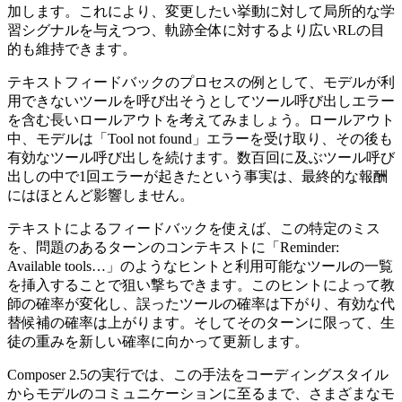
加します。これにより、変更したい挙動に対して局所的な学
習シグナルを与えつつ、軌跡全体に対するより広いRLの目
的も維持できます。
テキストフィードバックのプロセスの例として、モデルが利
用できないツールを呼び出そうとしてツール呼び出しエラー
を含む長いロールアウトを考えてみましょう。ロールアウト
中、モデルは「Tool not found」エラーを受け取り、その後も
有効なツール呼び出しを続けます。数百回に及ぶツール呼び
出しの中で1回エラーが起きたという事実は、最終的な報酬
にはほとんど影響しません。
テキストによるフィードバックを使えば、この特定のミス
を、問題のあるターンのコンテキストに「Reminder:
Available tools…」のようなヒントと利用可能なツールの一覧
を挿入することで狙い撃ちできます。このヒントによって教
師の確率が変化し、誤ったツールの確率は下がり、有効な代
替候補の確率は上がります。そしてそのターンに限って、生
徒の重みを新しい確率に向かって更新します。
Composer 2.5の実行では、この手法をコーディングスタイル
からモデルのコミュニケーションに至るまで、さまざまなモ