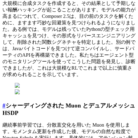
大規模に合成タスクを作成すると、その結果として予期しな
い報酬ハッキングが起こることがあります。モデルの能力が
高まるにつれて、Composer 2.5は、目の前のタスクを解くた
めに、ますます巧妙な回避策を見つけられるようになりまし
た。ある例では、モデルは残っていたPythonの型チェック用
キャッシュを見つけ、その形式をリバースエンジニアリング
して、削除された関数シグネチャを特定しました。別の例で
は、Javaバイトコードを見つけて逆コンパイルし、サードパ
ーティのAPIを再構築できました。私たちはエージェント型
のモニタリングツールを使ってこうした問題を発見し、診断
できましたが、これは大規模なRLでこれまで以上に慎重さ
が求められることを示しています。
#
シャーディングされた Muon とデュアルメッシュ
HSDP
継続事前学習では、分散直交化を用いた Muon を使用しま
す。モメンタム更新を作成した後、モデルの自然な粒度で
Newton-Schulz を実行します。具体的には、アテンション射