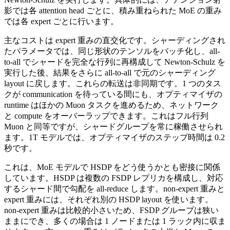
影では各 attention head ごとに、積み重ねられた MoE の重み
では各 expert ごとに行います。
主なコストは expert 重みの直交化です。シャーディングされ
たパラメータでは、同じ形状のテンソルをバッチ化し、all-
to-all でシャードを完全な行列に再構成して Newton-Schulz を
実行した後、結果をさらに all-to-all で元のシャーディング
layout に戻します。これらの転送は非同期です。1 つのタス
クが communication を待っている間にも、オプティマイザの
runtime はほかの Muon タスクを進めるため、ネットワーク
と compute をオーバーラップできます。これはフル行列
Muon と同等ですが、シャードグループを常に稼働させられ
ます。1T モデルでは、オプティマイザのステップ時間は 0.2
秒です。
これは、MoE モデルで HSDP をどう使うかとも密接に関係
しています。HSDP は複数の FSDP レプリカを構成し、対応
するシャード間で勾配を all-reduce します。non-expert 重みと
expert 重みには、それぞれ別の HSDP layout を使います。
non-expert 重みは比較的小さいため、FSDP グループは狭い
ままにでき、多くの場合は 1 ノードまたは 1 ラック内に収ま