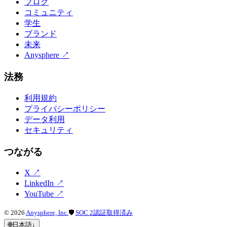
ブログ
コミュニティ
学生
ブランド
未来
Anysphere
↗
法務
利用規約
プライバシーポリシー
データ利用
セキュリティ
つながる
X
↗
LinkedIn
↗
YouTube
↗
©
2026
Anysphere, Inc.
🛡
SOC 2認証取得済み
🌐
日本語
↓