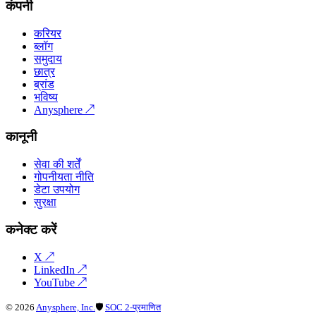
कंपनी
करियर
ब्लॉग
समुदाय
छात्र
ब्रांड
भविष्य
Anysphere
↗
कानूनी
सेवा की शर्तें
गोपनीयता नीति
डेटा उपयोग
सुरक्षा
कनेक्ट करें
X
↗
LinkedIn
↗
YouTube
↗
©
2026
Anysphere, Inc.
🛡
SOC 2-प्रमाणित