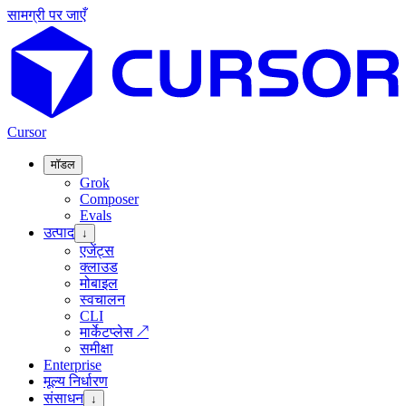
सामग्री पर जाएँ
Cursor
मॉडल
Grok
Composer
Evals
उत्पाद
↓
एजेंट्स
क्लाउड
मोबाइल
स्वचालन
CLI
मार्केटप्लेस
↗
समीक्षा
Enterprise
मूल्य निर्धारण
संसाधन
↓