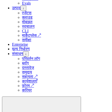
Evals
उत्पाद
↓
एजेंट्स
क्लाउड
मोबाइल
स्वचालन
CLI
मार्केटप्लेस
↗
समीक्षा
Enterprise
मूल्य निर्धारण
संसाधन
↓
परिवर्तन लॉग
ब्लॉग
दस्तावेज़
समुदाय
सहायता
↗
कार्यशालाएँ
फ़ोरम
↗
करियर