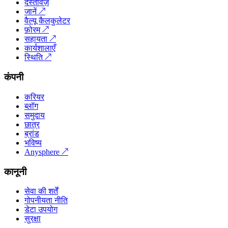
दस्तावेज़
जानें
↗
वैल्यू कैलकुलेटर
फ़ोरम
↗
सहायता
↗
कार्यशालाएँ
स्थिति
↗
कंपनी
करियर
ब्लॉग
समुदाय
छात्र
ब्रांड
भविष्य
Anysphere
↗
कानूनी
सेवा की शर्तें
गोपनीयता नीति
डेटा उपयोग
सुरक्षा