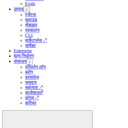
Evals
उत्पाद
↓
एजेंट्स
क्लाउड
मोबाइल
स्वचालन
CLI
मार्केटप्लेस
↗
समीक्षा
Enterprise
मूल्य निर्धारण
संसाधन
↓
परिवर्तन लॉग
ब्लॉग
दस्तावेज़
समुदाय
सहायता
↗
कार्यशालाएँ
फ़ोरम
↗
करियर