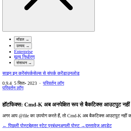
मॉडल
→
उत्पाद
→
Enterprise
मूल्य निर्धारण
संसाधन
→
साइन इन करें
संपर्क
सेल्स से संपर्क करें
डाउनलोड
0.9.4
5 सित॰ 2023
·
परिवर्तन लॉग
परिवर्तन लॉग
हॉटफिक्स: Cmd-K अब अनपेक्षित रूप से बैकटिक्स आउटपुट नहीं 
अगर आप @file का उपयोग करते हैं, तो Cmd-K अब बैकटिक्स आउटपुट नहीं क
← पिछली पोस्ट
बेहतर स्टेट प्रबंधन
अगली पोस्ट →
दस्तावेज़ अपडेट