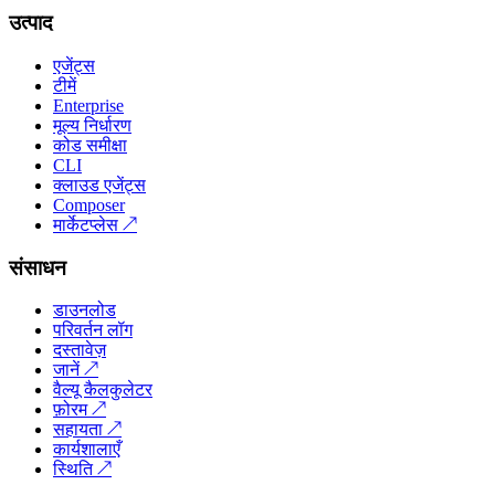
उत्पाद
एजेंट्स
टीमें
Enterprise
मूल्य निर्धारण
कोड समीक्षा
CLI
क्लाउड एजेंट्स
Composer
मार्केटप्लेस
↗
संसाधन
डाउनलोड
परिवर्तन लॉग
दस्तावेज़
जानें
↗
वैल्यू कैलकुलेटर
फ़ोरम
↗
सहायता
↗
कार्यशालाएँ
स्थिति
↗