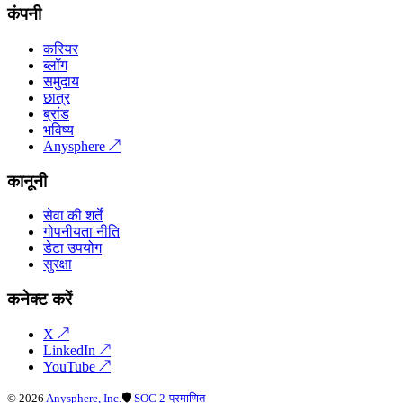
कंपनी
करियर
ब्लॉग
समुदाय
छात्र
ब्रांड
भविष्य
Anysphere
↗
कानूनी
सेवा की शर्तें
गोपनीयता नीति
डेटा उपयोग
सुरक्षा
कनेक्ट करें
X
↗
LinkedIn
↗
YouTube
↗
©
2026
Anysphere, Inc.
🛡
SOC 2-प्रमाणित