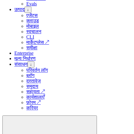
Evals
उत्पाद
↓
एजेंट्स
क्लाउड
मोबाइल
स्वचालन
CLI
मार्केटप्लेस
↗
समीक्षा
Enterprise
मूल्य निर्धारण
संसाधन
↓
परिवर्तन लॉग
ब्लॉग
दस्तावेज़
समुदाय
सहायता
↗
कार्यशालाएँ
फ़ोरम
↗
करियर