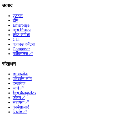
उत्पाद
एजेंट्स
टीमें
Enterprise
मूल्य निर्धारण
कोड समीक्षा
CLI
क्लाउड एजेंट्स
Composer
मार्केटप्लेस
↗
संसाधन
डाउनलोड
परिवर्तन लॉग
दस्तावेज़
जानें
↗
वैल्यू कैलकुलेटर
फ़ोरम
↗
सहायता
↗
कार्यशालाएँ
स्थिति
↗