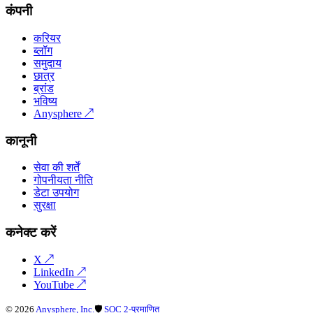
कंपनी
करियर
ब्लॉग
समुदाय
छात्र
ब्रांड
भविष्य
Anysphere
↗
कानूनी
सेवा की शर्तें
गोपनीयता नीति
डेटा उपयोग
सुरक्षा
कनेक्ट करें
X
↗
LinkedIn
↗
YouTube
↗
©
2026
Anysphere, Inc.
🛡
SOC 2-प्रमाणित