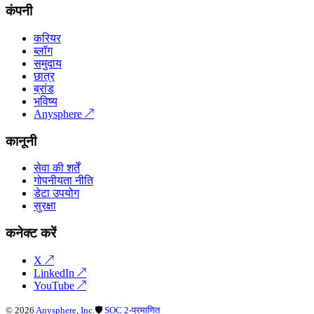
कंपनी
करियर
ब्लॉग
समुदाय
छात्र
ब्रांड
भविष्य
Anysphere
↗
कानूनी
सेवा की शर्तें
गोपनीयता नीति
डेटा उपयोग
सुरक्षा
कनेक्ट करें
X
↗
LinkedIn
↗
YouTube
↗
©
2026
Anysphere, Inc.
🛡
SOC 2-प्रमाणित