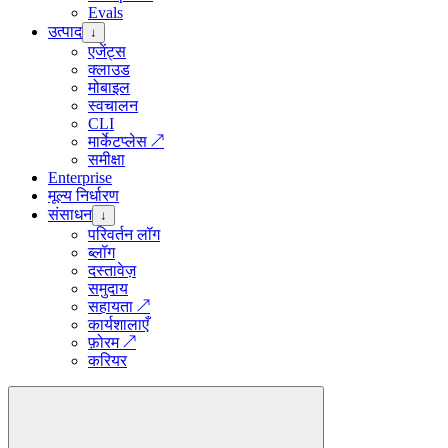
Evals
उत्पाद
↓
एजेंट्स
क्लाउड
मोबाइल
स्वचालन
CLI
मार्केटप्लेस
↗
समीक्षा
Enterprise
मूल्य निर्धारण
संसाधन
↓
परिवर्तन लॉग
ब्लॉग
दस्तावेज़
समुदाय
सहायता
↗
कार्यशालाएँ
फ़ोरम
↗
करियर