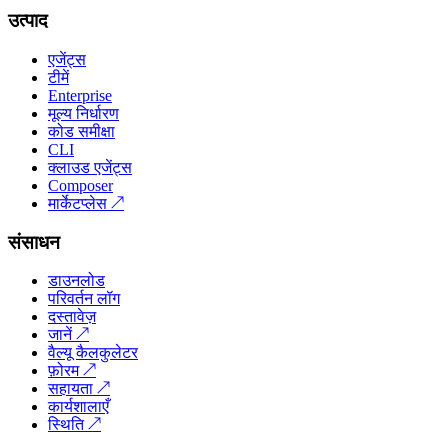
उत्पाद
एजेंट्स
टीमें
Enterprise
मूल्य निर्धारण
कोड समीक्षा
CLI
क्लाउड एजेंट्स
Composer
मार्केटप्लेस
↗
संसाधन
डाउनलोड
परिवर्तन लॉग
दस्तावेज़
जानें
↗
वैल्यू कैलकुलेटर
फ़ोरम
↗
सहायता
↗
कार्यशालाएँ
स्थिति
↗