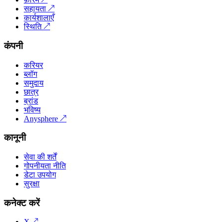
सहायता
↗
कार्यशालाएँ
स्थिति
↗
कंपनी
करियर
ब्लॉग
समुदाय
छात्र
ब्रांड
भविष्य
Anysphere
↗
कानूनी
सेवा की शर्तें
गोपनीयता नीति
डेटा उपयोग
सुरक्षा
कनेक्ट करें
X
↗