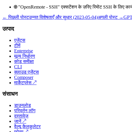
🌐 "OpenRemote - SSH" एक्सटेंशन के ज़रिए रिमोट SSH के लिए कार
← पिछली पोस्ट
उन्नत विशेषताएँ और सुधार (2023-05-04)
अगली पोस्ट →
GPT-
उत्पाद
एजेंट्स
टीमें
Enterprise
मूल्य निर्धारण
कोड समीक्षा
CLI
क्लाउड एजेंट्स
Composer
मार्केटप्लेस
↗
संसाधन
डाउनलोड
परिवर्तन लॉग
दस्तावेज़
जानें
↗
वैल्यू कैलकुलेटर
फ़ोरम
↗