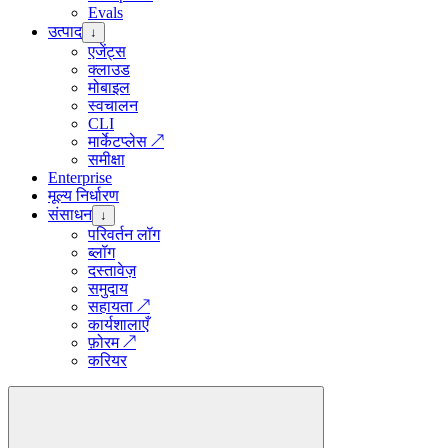
Evals
उत्पाद
↓
एजेंट्स
क्लाउड
मोबाइल
स्वचालन
CLI
मार्केटप्लेस
↗
समीक्षा
Enterprise
मूल्य निर्धारण
संसाधन
↓
परिवर्तन लॉग
ब्लॉग
दस्तावेज़
समुदाय
सहायता
↗
कार्यशालाएँ
फ़ोरम
↗
करियर