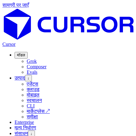
सामग्री पर जाएँ
Cursor
मॉडल
Grok
Composer
Evals
उत्पाद
↓
एजेंट्स
क्लाउड
मोबाइल
स्वचालन
CLI
मार्केटप्लेस
↗
समीक्षा
Enterprise
मूल्य निर्धारण
संसाधन
↓