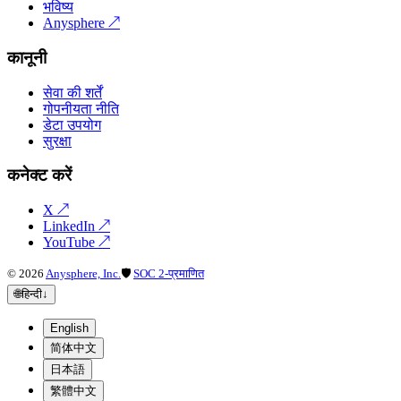
भविष्य
Anysphere
↗
कानूनी
सेवा की शर्तें
गोपनीयता नीति
डेटा उपयोग
सुरक्षा
कनेक्ट करें
X
↗
LinkedIn
↗
YouTube
↗
©
2026
Anysphere, Inc.
🛡
SOC 2-प्रमाणित
🌐
हिन्दी
↓
English
简体中文
日本語
繁體中文