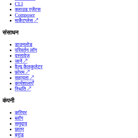
CLI
क्लाउड एजेंट्स
Composer
मार्केटप्लेस
↗
संसाधन
डाउनलोड
परिवर्तन लॉग
दस्तावेज़
जानें
↗
वैल्यू कैलकुलेटर
फ़ोरम
↗
सहायता
↗
कार्यशालाएँ
स्थिति
↗
कंपनी
करियर
ब्लॉग
समुदाय
छात्र
ब्रांड