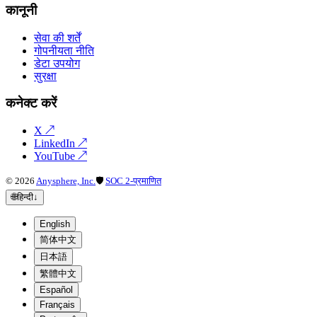
कानूनी
सेवा की शर्तें
गोपनीयता नीति
डेटा उपयोग
सुरक्षा
कनेक्ट करें
X
↗
LinkedIn
↗
YouTube
↗
©
2026
Anysphere, Inc.
🛡
SOC 2-प्रमाणित
🌐
हिन्दी
↓
English
简体中文
日本語
繁體中文
Español
Français