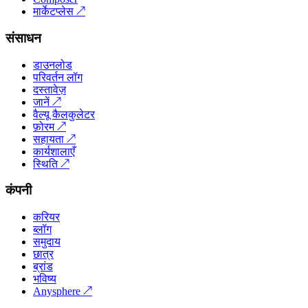
मार्केटप्लेस
↗
संसाधन
डाउनलोड
परिवर्तन लॉग
दस्तावेज़
जानें
↗
वैल्यू कैलकुलेटर
फ़ोरम
↗
सहायता
↗
कार्यशालाएँ
स्थिति
↗
कंपनी
करियर
ब्लॉग
समुदाय
छात्र
ब्रांड
भविष्य
Anysphere
↗