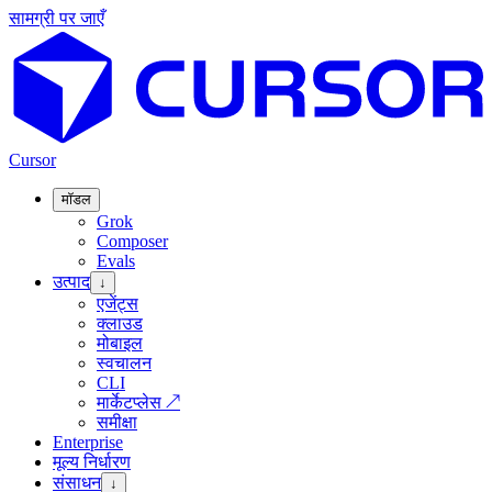
सामग्री पर जाएँ
Cursor
मॉडल
Grok
Composer
Evals
उत्पाद
↓
एजेंट्स
क्लाउड
मोबाइल
स्वचालन
CLI
मार्केटप्लेस
↗
समीक्षा
Enterprise
मूल्य निर्धारण
संसाधन
↓