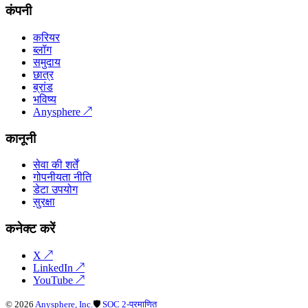
कंपनी
करियर
ब्लॉग
समुदाय
छात्र
ब्रांड
भविष्य
Anysphere
↗
कानूनी
सेवा की शर्तें
गोपनीयता नीति
डेटा उपयोग
सुरक्षा
कनेक्ट करें
X
↗
LinkedIn
↗
YouTube
↗
©
2026
Anysphere, Inc.
🛡
SOC 2-प्रमाणित