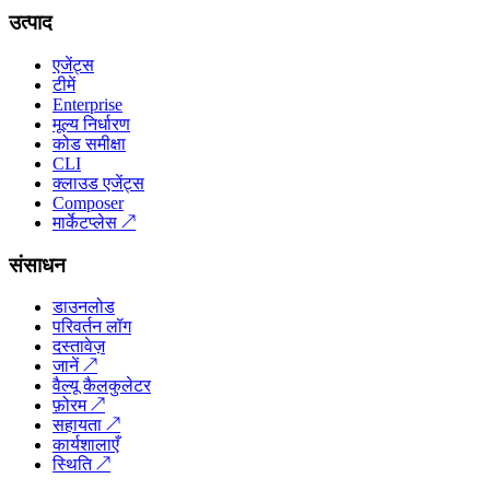
उत्पाद
एजेंट्स
टीमें
Enterprise
मूल्य निर्धारण
कोड समीक्षा
CLI
क्लाउड एजेंट्स
Composer
मार्केटप्लेस
↗
संसाधन
डाउनलोड
परिवर्तन लॉग
दस्तावेज़
जानें
↗
वैल्यू कैलकुलेटर
फ़ोरम
↗
सहायता
↗
कार्यशालाएँ
स्थिति
↗