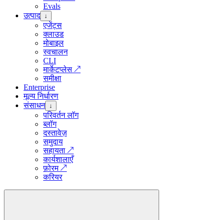
Evals
उत्पाद
↓
एजेंट्स
क्लाउड
मोबाइल
स्वचालन
CLI
मार्केटप्लेस
↗
समीक्षा
Enterprise
मूल्य निर्धारण
संसाधन
↓
परिवर्तन लॉग
ब्लॉग
दस्तावेज़
समुदाय
सहायता
↗
कार्यशालाएँ
फ़ोरम
↗
करियर