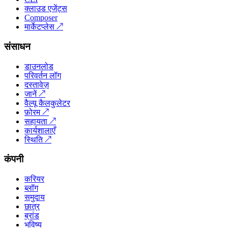
क्लाउड एजेंट्स
Composer
मार्केटप्लेस
↗
संसाधन
डाउनलोड
परिवर्तन लॉग
दस्तावेज़
जानें
↗
वैल्यू कैलकुलेटर
फ़ोरम
↗
सहायता
↗
कार्यशालाएँ
स्थिति
↗
कंपनी
करियर
ब्लॉग
समुदाय
छात्र
ब्रांड
भविष्य