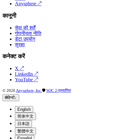
Anysphere
↗
कानूनी
सेवा की शर्तें
गोपनीयता नीति
डेटा उपयोग
सुरक्षा
कनेक्ट करें
X
↗
LinkedIn
↗
YouTube
↗
©
2026
Anysphere, Inc.
🛡
SOC 2-प्रमाणित
🌐
हिन्दी
↓
English
简体中文
日本語
繁體中文
Español