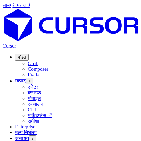
सामग्री पर जाएँ
Cursor
मॉडल
Grok
Composer
Evals
उत्पाद
↓
एजेंट्स
क्लाउड
मोबाइल
स्वचालन
CLI
मार्केटप्लेस
↗
समीक्षा
Enterprise
मूल्य निर्धारण
संसाधन
↓