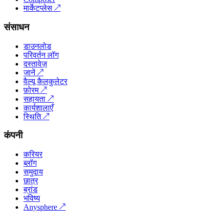
मार्केटप्लेस
↗
संसाधन
डाउनलोड
परिवर्तन लॉग
दस्तावेज़
जानें
↗
वैल्यू कैलकुलेटर
फ़ोरम
↗
सहायता
↗
कार्यशालाएँ
स्थिति
↗
कंपनी
करियर
ब्लॉग
समुदाय
छात्र
ब्रांड
भविष्य
Anysphere
↗