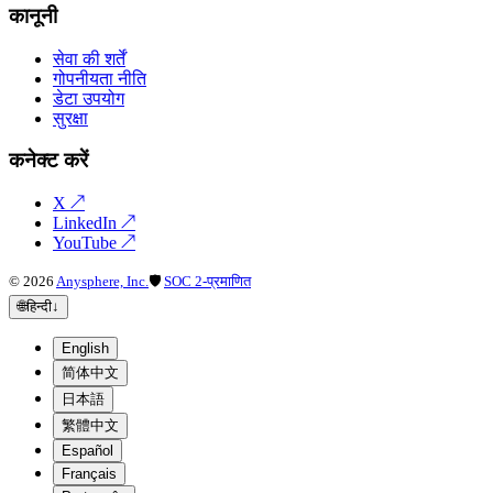
कानूनी
सेवा की शर्तें
गोपनीयता नीति
डेटा उपयोग
सुरक्षा
कनेक्ट करें
X
↗
LinkedIn
↗
YouTube
↗
©
2026
Anysphere, Inc.
🛡
SOC 2-प्रमाणित
🌐
हिन्दी
↓
English
简体中文
日本語
繁體中文
Español
Français