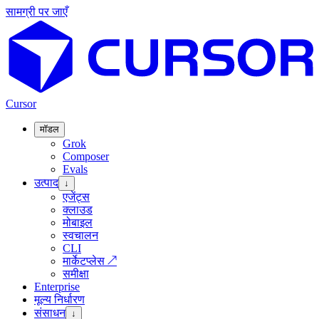
सामग्री पर जाएँ
Cursor
मॉडल
Grok
Composer
Evals
उत्पाद
↓
एजेंट्स
क्लाउड
मोबाइल
स्वचालन
CLI
मार्केटप्लेस
↗
समीक्षा
Enterprise
मूल्य निर्धारण
संसाधन
↓