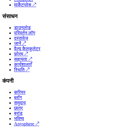
मार्केटप्लेस
↗
संसाधन
डाउनलोड
परिवर्तन लॉग
दस्तावेज़
जानें
↗
वैल्यू कैलकुलेटर
फ़ोरम
↗
सहायता
↗
कार्यशालाएँ
स्थिति
↗
कंपनी
करियर
ब्लॉग
समुदाय
छात्र
ब्रांड
भविष्य
Anysphere
↗