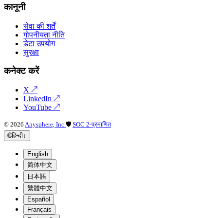
कानूनी
सेवा की शर्तें
गोपनीयता नीति
डेटा उपयोग
सुरक्षा
कनेक्ट करें
X
↗
LinkedIn
↗
YouTube
↗
©
2026
Anysphere, Inc.
🛡
SOC 2-प्रमाणित
🌐
हिन्दी
↓
English
简体中文
日本語
繁體中文
Español
Français