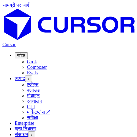
सामग्री पर जाएँ
Cursor
मॉडल
Grok
Composer
Evals
उत्पाद
↓
एजेंट्स
क्लाउड
मोबाइल
स्वचालन
CLI
मार्केटप्लेस
↗
समीक्षा
Enterprise
मूल्य निर्धारण
संसाधन
↓