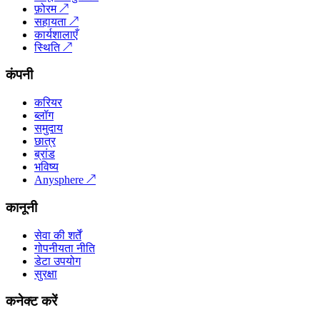
फ़ोरम
↗
सहायता
↗
कार्यशालाएँ
स्थिति
↗
कंपनी
करियर
ब्लॉग
समुदाय
छात्र
ब्रांड
भविष्य
Anysphere
↗
कानूनी
सेवा की शर्तें
गोपनीयता नीति
डेटा उपयोग
सुरक्षा
कनेक्ट करें