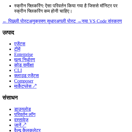
स्क्रीन फ्लिकरिंग: ऐसा परिवर्तन किया गया है जिससे मॉनिटर पर
स्क्रीन फ्लिकरिंग कम होनी चाहिए।
← पिछली पोस्ट
अनुक्रमण सुधार
अगली पोस्ट →
नया VS Code संस्करण
उत्पाद
एजेंट्स
टीमें
Enterprise
मूल्य निर्धारण
कोड समीक्षा
CLI
क्लाउड एजेंट्स
Composer
मार्केटप्लेस
↗
संसाधन
डाउनलोड
परिवर्तन लॉग
दस्तावेज़
जानें
↗
वैल्यू कैलकुलेटर