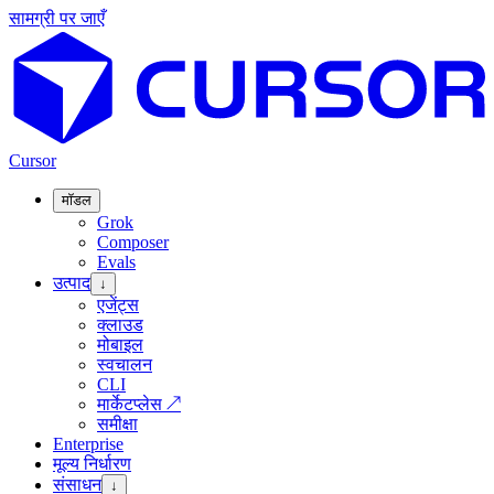
सामग्री पर जाएँ
Cursor
मॉडल
Grok
Composer
Evals
उत्पाद
↓
एजेंट्स
क्लाउड
मोबाइल
स्वचालन
CLI
मार्केटप्लेस
↗
समीक्षा
Enterprise
मूल्य निर्धारण
संसाधन
↓