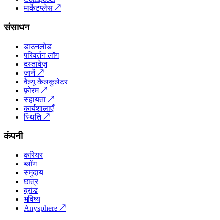
मार्केटप्लेस
↗
संसाधन
डाउनलोड
परिवर्तन लॉग
दस्तावेज़
जानें
↗
वैल्यू कैलकुलेटर
फ़ोरम
↗
सहायता
↗
कार्यशालाएँ
स्थिति
↗
कंपनी
करियर
ब्लॉग
समुदाय
छात्र
ब्रांड
भविष्य
Anysphere
↗