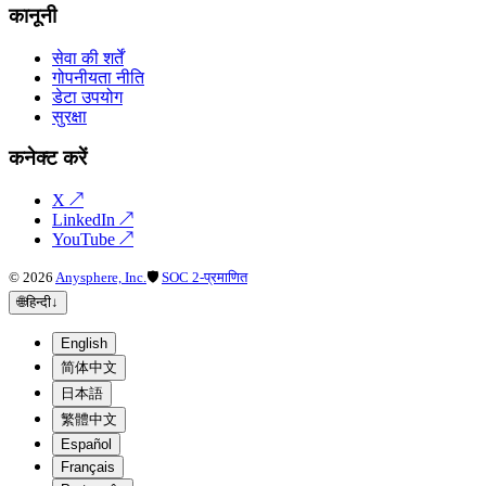
कानूनी
सेवा की शर्तें
गोपनीयता नीति
डेटा उपयोग
सुरक्षा
कनेक्ट करें
X
↗
LinkedIn
↗
YouTube
↗
©
2026
Anysphere, Inc.
🛡
SOC 2-प्रमाणित
🌐
हिन्दी
↓
English
简体中文
日本語
繁體中文
Español
Français