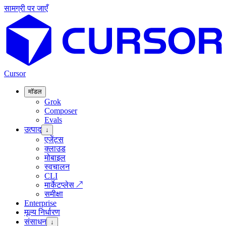
सामग्री पर जाएँ
Cursor
मॉडल
Grok
Composer
Evals
उत्पाद
↓
एजेंट्स
क्लाउड
मोबाइल
स्वचालन
CLI
मार्केटप्लेस
↗
समीक्षा
Enterprise
मूल्य निर्धारण
संसाधन
↓