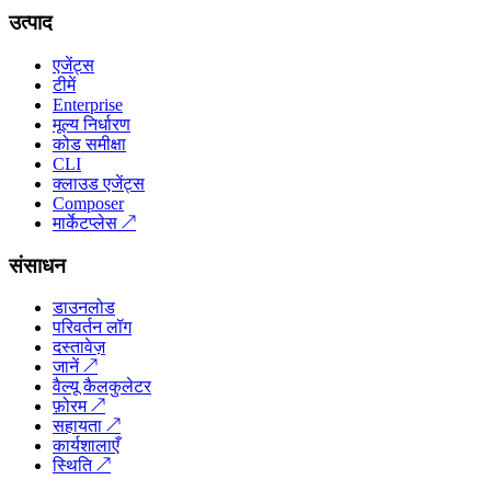
उत्पाद
एजेंट्स
टीमें
Enterprise
मूल्य निर्धारण
कोड समीक्षा
CLI
क्लाउड एजेंट्स
Composer
मार्केटप्लेस
↗
संसाधन
डाउनलोड
परिवर्तन लॉग
दस्तावेज़
जानें
↗
वैल्यू कैलकुलेटर
फ़ोरम
↗
सहायता
↗
कार्यशालाएँ
स्थिति
↗