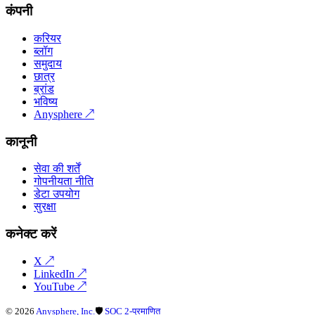
कंपनी
करियर
ब्लॉग
समुदाय
छात्र
ब्रांड
भविष्य
Anysphere
↗
कानूनी
सेवा की शर्तें
गोपनीयता नीति
डेटा उपयोग
सुरक्षा
कनेक्ट करें
X
↗
LinkedIn
↗
YouTube
↗
©
2026
Anysphere, Inc.
🛡
SOC 2-प्रमाणित