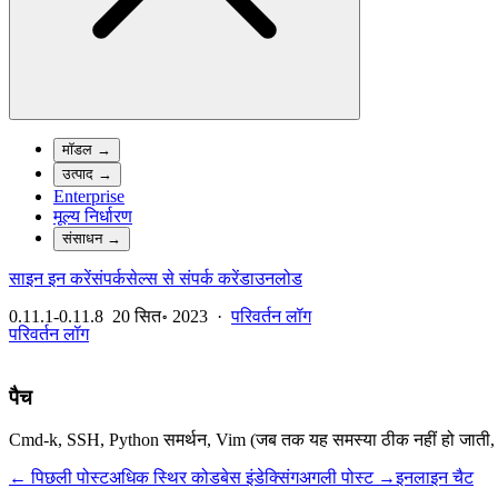
मॉडल
→
उत्पाद
→
Enterprise
मूल्य निर्धारण
संसाधन
→
साइन इन करें
संपर्क
सेल्स से संपर्क करें
डाउनलोड
0.11.1-0.11.8
20 सित॰ 2023
·
परिवर्तन लॉग
परिवर्तन लॉग
पैच
Cmd-k, SSH, Python समर्थन, Vim (जब तक यह समस्या ठीक नहीं हो जाती, त
← पिछली पोस्ट
अधिक स्थिर कोडबेस इंडेक्सिंग
अगली पोस्ट →
इनलाइन चैट