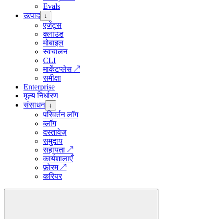
Evals
उत्पाद
↓
एजेंट्स
क्लाउड
मोबाइल
स्वचालन
CLI
मार्केटप्लेस
↗
समीक्षा
Enterprise
मूल्य निर्धारण
संसाधन
↓
परिवर्तन लॉग
ब्लॉग
दस्तावेज़
समुदाय
सहायता
↗
कार्यशालाएँ
फ़ोरम
↗
करियर