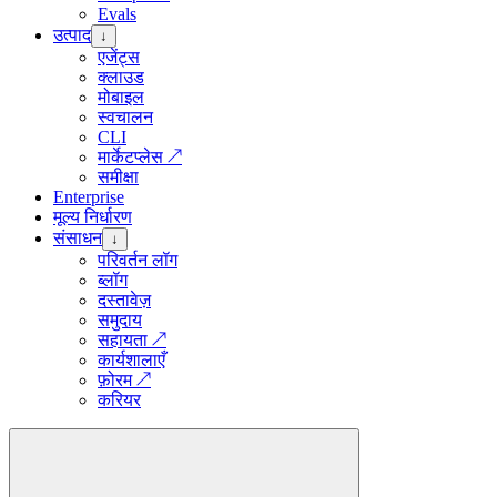
Evals
उत्पाद
↓
एजेंट्स
क्लाउड
मोबाइल
स्वचालन
CLI
मार्केटप्लेस
↗
समीक्षा
Enterprise
मूल्य निर्धारण
संसाधन
↓
परिवर्तन लॉग
ब्लॉग
दस्तावेज़
समुदाय
सहायता
↗
कार्यशालाएँ
फ़ोरम
↗
करियर