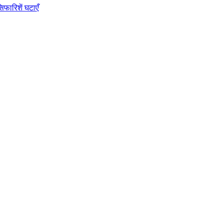
िफारिशें घटाएँ