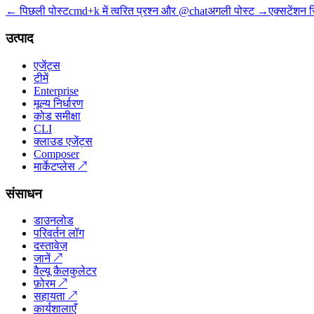
← पिछली पोस्ट
cmd+k में त्वरित प्रश्न और @chat
अगली पोस्ट →
एक्सटेंशन स
उत्पाद
एजेंट्स
टीमें
Enterprise
मूल्य निर्धारण
कोड समीक्षा
CLI
क्लाउड एजेंट्स
Composer
मार्केटप्लेस
↗
संसाधन
डाउनलोड
परिवर्तन लॉग
दस्तावेज़
जानें
↗
वैल्यू कैलकुलेटर
फ़ोरम
↗
सहायता
↗
कार्यशालाएँ