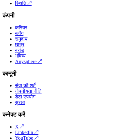
स्थिति
↗
कंपनी
करियर
ब्लॉग
समुदाय
छात्र
ब्रांड
भविष्य
Anysphere
↗
कानूनी
सेवा की शर्तें
गोपनीयता नीति
डेटा उपयोग
सुरक्षा
कनेक्ट करें
X
↗
LinkedIn
↗
YouTube
↗