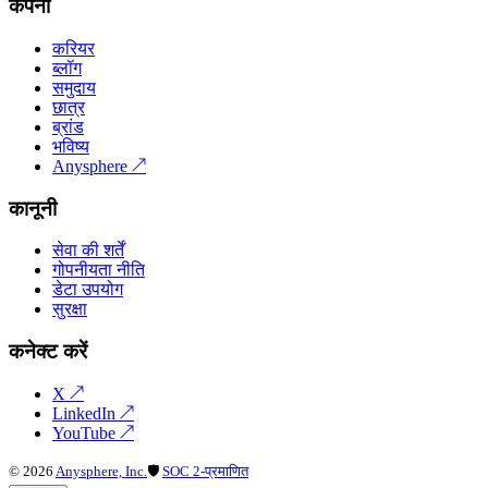
कंपनी
करियर
ब्लॉग
समुदाय
छात्र
ब्रांड
भविष्य
Anysphere
↗
कानूनी
सेवा की शर्तें
गोपनीयता नीति
डेटा उपयोग
सुरक्षा
कनेक्ट करें
X
↗
LinkedIn
↗
YouTube
↗
©
2026
Anysphere, Inc.
🛡
SOC 2-प्रमाणित