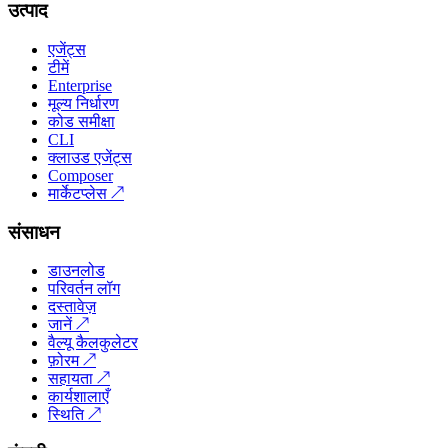
उत्पाद
एजेंट्स
टीमें
Enterprise
मूल्य निर्धारण
कोड समीक्षा
CLI
क्लाउड एजेंट्स
Composer
मार्केटप्लेस
↗
संसाधन
डाउनलोड
परिवर्तन लॉग
दस्तावेज़
जानें
↗
वैल्यू कैलकुलेटर
फ़ोरम
↗
सहायता
↗
कार्यशालाएँ
स्थिति
↗