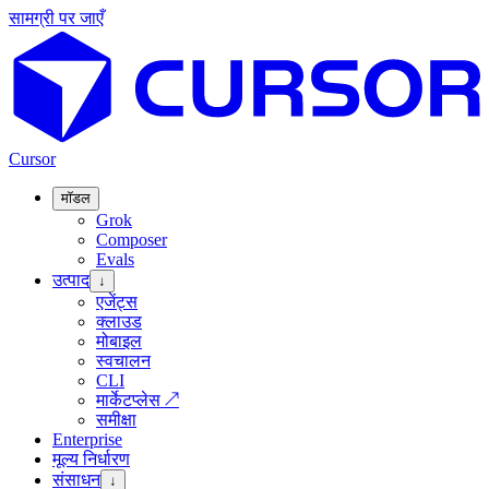
सामग्री पर जाएँ
Cursor
मॉडल
Grok
Composer
Evals
उत्पाद
↓
एजेंट्स
क्लाउड
मोबाइल
स्वचालन
CLI
मार्केटप्लेस
↗
समीक्षा
Enterprise
मूल्य निर्धारण
संसाधन
↓