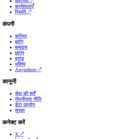
सहायता
↗
कार्यशालाएँ
स्थिति
↗
कंपनी
करियर
ब्लॉग
समुदाय
छात्र
ब्रांड
भविष्य
Anysphere
↗
कानूनी
सेवा की शर्तें
गोपनीयता नीति
डेटा उपयोग
सुरक्षा
कनेक्ट करें
X
↗