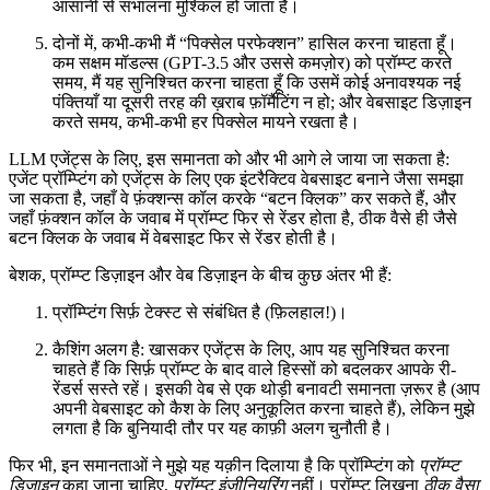
आसानी से संभालना मुश्किल हो जाता है।
दोनों में, कभी-कभी मैं “पिक्सेल परफेक्शन” हासिल करना चाहता हूँ।
कम सक्षम मॉडल्स (GPT-3.5 और उससे कमज़ोर) को प्रॉम्प्ट करते
समय, मैं यह सुनिश्चित करना चाहता हूँ कि उसमें कोई अनावश्यक नई
पंक्तियाँ या दूसरी तरह की ख़राब फ़ॉर्मैटिंग न हो; और वेबसाइट डिज़ाइन
करते समय, कभी-कभी हर पिक्सेल मायने रखता है।
LLM एजेंट्स के लिए, इस समानता को और भी आगे ले जाया जा सकता है:
एजेंट प्रॉम्प्टिंग को एजेंट्स के लिए एक इंटरैक्टिव वेबसाइट बनाने जैसा समझा
जा सकता है, जहाँ वे फ़ंक्शन्स कॉल करके “बटन क्लिक” कर सकते हैं, और
जहाँ फ़ंक्शन कॉल के जवाब में प्रॉम्प्ट फिर से रेंडर होता है, ठीक वैसे ही जैसे
बटन क्लिक के जवाब में वेबसाइट फिर से रेंडर होती है।
बेशक, प्रॉम्प्ट डिज़ाइन और वेब डिज़ाइन के बीच कुछ अंतर भी हैं:
प्रॉम्प्टिंग सिर्फ़ टेक्स्ट से संबंधित है (फ़िलहाल!)।
कैशिंग अलग है: खासकर एजेंट्स के लिए, आप यह सुनिश्चित करना
चाहते हैं कि सिर्फ़ प्रॉम्प्ट के बाद वाले हिस्सों को बदलकर आपके री-
रेंडर्स सस्ते रहें। इसकी वेब से एक थोड़ी बनावटी समानता ज़रूर है (आप
अपनी वेबसाइट को कैश के लिए अनुकूलित करना चाहते हैं), लेकिन मुझे
लगता है कि बुनियादी तौर पर यह काफ़ी अलग चुनौती है।
फिर भी, इन समानताओं ने मुझे यह यक़ीन दिलाया है कि प्रॉम्प्टिंग को
प्रॉम्प्ट
डिज़ाइन
कहा जाना चाहिए,
प्रॉम्प्ट इंजीनियरिंग
नहीं। प्रॉम्प्ट लिखना
ठीक वैसा