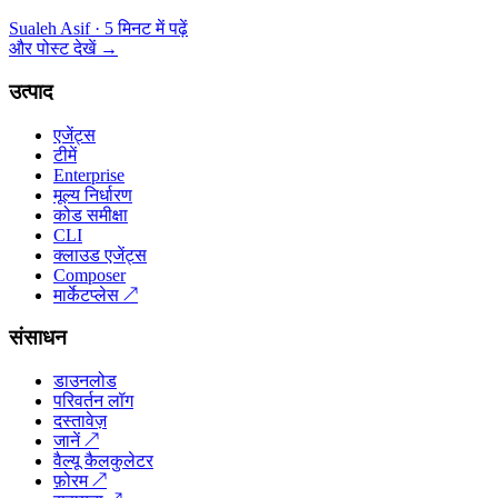
Sualeh Asif
·
5 मिनट में पढ़ें
और पोस्ट देखें
→
उत्पाद
एजेंट्स
टीमें
Enterprise
मूल्य निर्धारण
कोड समीक्षा
CLI
क्लाउड एजेंट्स
Composer
मार्केटप्लेस
↗
संसाधन
डाउनलोड
परिवर्तन लॉग
दस्तावेज़
जानें
↗
वैल्यू कैलकुलेटर
फ़ोरम
↗