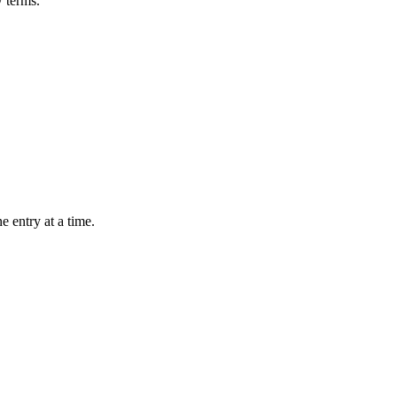
ew
terms
.
e entry at a time.