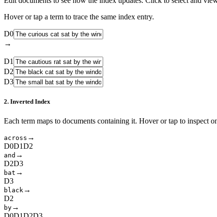
Edit documents to see how the index updates. Click to select and vi
Hover or tap a term to trace the same index entry.
D
0
→
D
1
D
2
D
3
2. Inverted Index
Each
term
maps to documents containing it. Hover or tap to inspect on
→
a
c
r
o
s
s
D
0
D
1
D
2
→
a
n
d
D
2
D
3
→
b
a
t
D
3
→
b
l
a
c
k
D
2
→
b
y
D
0
D
1
D
2
D
3