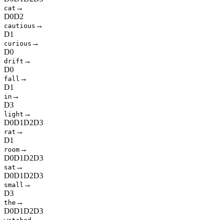
→
c
a
t
D
0
D
2
→
c
a
u
t
i
o
u
s
D
1
→
c
u
r
i
o
u
s
D
0
→
d
r
i
f
t
D
0
→
f
a
l
l
D
1
→
i
n
D
3
→
l
i
g
h
t
D
0
D
1
D
2
D
3
→
r
a
t
D
1
→
r
o
o
m
D
0
D
1
D
2
D
3
→
s
a
t
D
0
D
1
D
2
D
3
→
s
m
a
l
l
D
3
→
t
h
e
D
0
D
1
D
2
D
3
→