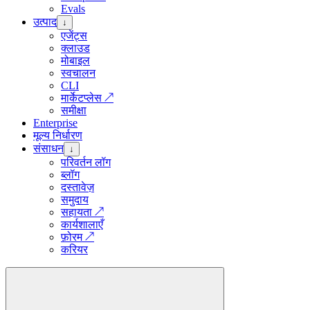
Evals
उत्पाद
↓
एजेंट्स
क्लाउड
मोबाइल
स्वचालन
CLI
मार्केटप्लेस
↗
समीक्षा
Enterprise
मूल्य निर्धारण
संसाधन
↓
परिवर्तन लॉग
ब्लॉग
दस्तावेज़
समुदाय
सहायता
↗
कार्यशालाएँ
फ़ोरम
↗
करियर