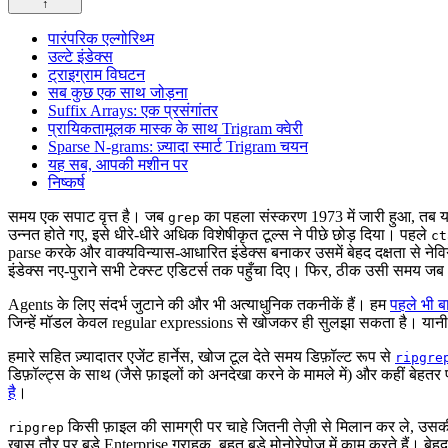
↑
पारंपरिक एल्गोरिथ्म
उल्टे इंडेक्स
ट्राइग्राम विघटन
सब कुछ एक साथ जोड़ना
Suffix Arrays: एक प्रसंगांतर
प्रायिकतामूलक मास्क के साथ Trigram क्वेरी
Sparse N-grams: ज़्यादा स्मार्ट Trigram चयन
यह सब, आपकी मशीन पर
निष्कर्ष
समय एक सपाट वृत्त है। जब
का पहला संस्करण 1973 में जारी हुआ, तब यह 
grep
उन्नत होते गए, इसे धीरे-धीरे अधिक विशेषीकृत टूल्स ने पीछे छोड़ दिया। पहले
ct
parse करके और वाक्यविन्यास-आधारित इंडेक्स बनाकर उसमें बेहद दक्षता से नेव
इंडेक्स नए-पुराने सभी टेक्स्ट एडिटर्स तक पहुँचा दिए। फिर, ठीक उसी समय
Agents के लिए संदर्भ जुटाने की और भी अत्याधुनिक तकनीकें हैं। हम
पहले भी बा
जिन्हें मॉडल केवल regular expressions से खोजकर ही सुलझा सकता है। यानी, ह
हमारे सहित ज़्यादातर एजेंट हार्नेस, खोज टूल देते समय डिफ़ॉल्ट रूप से
ripgre
डिफ़ॉल्ट्स के साथ (जैसे फ़ाइलों को अनदेखा करने के मामले में) और कहीं बेहतर
है
।
किसी फ़ाइल की सामग्री पर चाहे जितनी तेज़ी से मिलान कर ले, उसकी
ripgrep
खास तौर पर बड़े Enterprise ग्राहक, बहुत बड़े मोनोरेपोज़ में काम करते हैं। बे