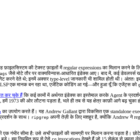
फ़ाइलसिस्टम की टेक्स्ट फ़ाइलों में regular expressions का मिलान करने के लि
जैसे मोटे तौर पर वाक्यविन्यास-आधारित इंडेक्स आए। बाद में, कई डेवलपर्स 
ags
िगेट करने देते थे; इनमें अक्सर type-level जानकारी भी शामिल होती थी। अंततः
 जब LSP एक मानक बन रहा था, एजेंटिक कोडिंग आ गई—और हुआ यूँ कि एजेंट्स को
त कर चुके हैं
कि कई कामों में अर्थगत इंडेक्स का इस्तेमाल करके Agent के प्रदर्श
में 1973 की ओर लौटना पड़ता है, भले ही तब से यह क्षेत्र काफ़ी आगे बढ़ चुका 
का उपयोग करते हैं। यह Andrew Gallant द्वारा विकसित एक standalone exe
p
 प्रदर्शन के साथ।
अपनी तेज़ी के लिए मशहूर है, क्योंकि Andrew ने 
ripgrep
 एक गंभीर सीमा है: उसे
सभी
फ़ाइलों की सामग्री पर मिलान करना पड़ता है। छोटे
हद बड़े। हम नियमित रूप से ऐसे
invocations देखते हैं जो 15 सेकंड से ज़्यादा ल
rg